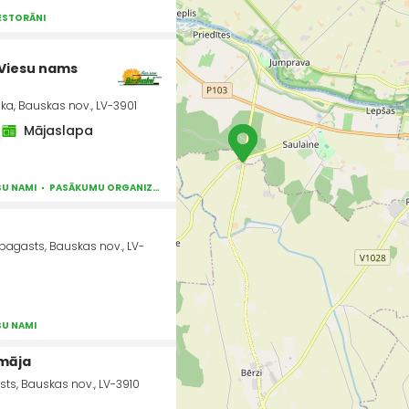
RESTORĀNI
, Viesu nams
ka, Bauskas nov., LV-3901
Mājaslapa
SU NAMI
PASĀKUMU ORGANIZĒŠANA, ATRIBŪTIKA
TELPU NOMA
VIESNĪCAS
PI
s pagasts, Bauskas nov., LV-
SU NAMI
 māja
sts, Bauskas nov., LV-3910