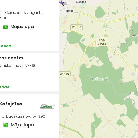
te, Ceraukstes pagasts,
3908
Mājaslapa
SU NAMI
ras centrs
Bauskas nov., LV-3901
N NAMI
 Kafejnīca
ka, Bauskas nov., LV-3901
Mājaslapa