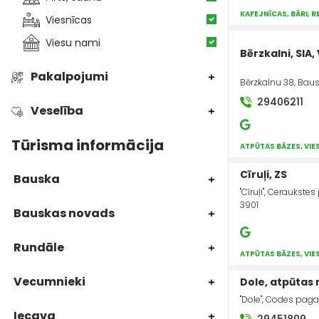
KAFEJNĪCAS, BĀRI, 
Viesnīcas
Viesu nami
Bērzkalni, SIA
Pakalpojumi
Bērzkalnu 38, Baus
29406211
Veselība
Tūrisma informācija
ATPŪTAS BĀZES, VIE
Cīruļi, ZS
Bauska
"Cīruļi", Ceraukste
3901
Bauskas novads
Rundāle
ATPŪTAS BĀZES, VIE
Vecumnieki
Dole, atpūtas
"Dole", Codes paga
Iecava