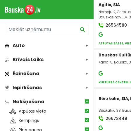
Agitis, SIA
Nameju 2, Cerauks
Bauskas nov., LV-
26564580
ATPŪTAS BĀZES, VIE
Auto
Bauskas Kultū
Brīvais Laiks
Kalna 18, Bauska, 
Ēdināšana
KULTŪRAS CENTRI U
Iepirkšanās
Bērzkalni, SIA,
Nakšņošana
Bērzkalnu 38, Baus
Atpūtas vieta
26672449
Kempings
Pirts, sauna