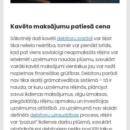
Kavēto maksājumu patiesā cena
Sākotnēji daži kavēti
debitoru parādi
var šķist
tikai neliela neērtība, tomēr var pienākt brīdis,
kad pat viens savlaicīgi neapmaksāts rēķins var
ietekmēt uzņēmuma naudas plūsmu, savukārt
vairāki kavēti maksājumi vienlaikus jau var radīt
nopietnas finansiālas grūtības. Debitoru parādi
nav tikai skaitļi grāmatvedības sistēmā – tā ir
nauda, ar kuru uzņēmums rēķinās, plānojot
savus ikdienas maksājumus, algu izmaksas,
piegādātāju rēķinu apmaksu un investīcijas
uzņēmuma attīstībā. Ja uzņēmumā nav skaidri
definēts
debitoru uzraudzības
process, rēķini
var “pazust” ikdienas darbu plūsmā, savukārt
atgādinājumi debitoriem netiks nosūtīti laikus,