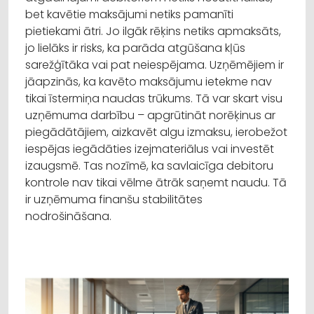
bet kavētie maksājumi netiks pamanīti
pietiekami ātri. Jo ilgāk rēķins netiks apmaksāts,
jo lielāks ir risks, ka parāda atgūšana kļūs
sarežģītāka vai pat neiespējama. Uzņēmējiem ir
jāapzinās, ka kavēto maksājumu ietekme nav
tikai īstermiņa naudas trūkums. Tā var skart visu
uzņēmuma darbību – apgrūtināt norēķinus ar
piegādātājiem, aizkavēt algu izmaksu, ierobežot
iespējas iegādāties izejmateriālus vai investēt
izaugsmē. Tas nozīmē, ka savlaicīga debitoru
kontrole nav tikai vēlme ātrāk saņemt naudu. Tā
ir uzņēmuma finanšu stabilitātes
nodrošināšana.