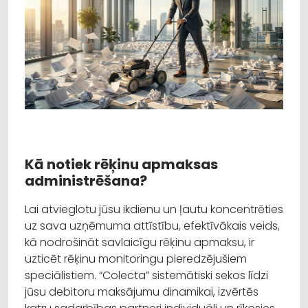
Kā notiek rēķinu apmaksas
administrēšana?
Lai atvieglotu jūsu ikdienu un ļautu koncentrēties
uz sava uzņēmuma attīstību, efektīvākais veids,
kā nodrošināt savlaicīgu rēķinu apmaksu, ir
uzticēt rēķinu monitoringu pieredzējušiem
speciālistiem. “Colecta” sistemātiski sekos līdzi
jūsu debitoru maksājumu dinamikai, izvērtēs