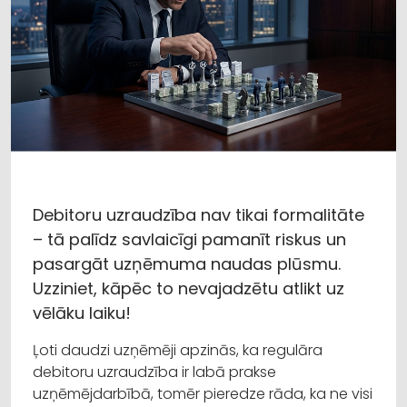
Debitoru uzraudzība nav tikai formalitāte
– tā palīdz savlaicīgi pamanīt riskus un
pasargāt uzņēmuma naudas plūsmu.
Uzziniet, kāpēc to nevajadzētu atlikt uz
vēlāku laiku!
Ļoti daudzi uzņēmēji apzinās, ka regulāra
debitoru uzraudzība ir labā prakse
uzņēmējdarbībā, tomēr pieredze rāda, ka ne visi