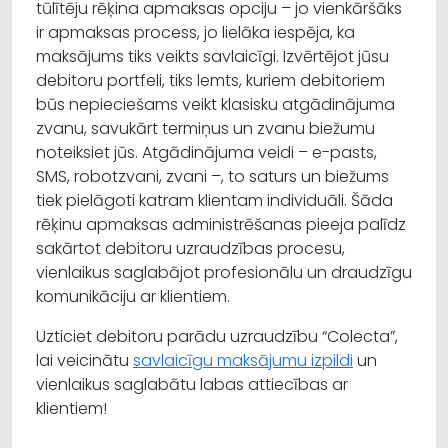
tūlītēju rēķina apmaksas opciju – jo vienkāršāks
ir apmaksas process, jo lielāka iespēja, ka
maksājums tiks veikts savlaicīgi. Izvērtējot jūsu
debitoru portfeli, tiks lemts, kuriem debitoriem
būs nepieciešams veikt klasisku atgādinājuma
zvanu, savukārt termiņus un zvanu biežumu
noteiksiet jūs. Atgādinājuma veidi – e-pasts,
SMS, robotzvani, zvani –, to saturs un biežums
tiek pielāgoti katram klientam individuāli. Šāda
rēķinu apmaksas administrēšanas pieeja palīdz
sakārtot debitoru uzraudzības procesu,
vienlaikus saglabājot profesionālu un draudzīgu
komunikāciju ar klientiem.
Uzticiet debitoru parādu uzraudzību “Colecta”,
lai veicinātu
savlaicīgu maksājumu izpildi
un
vienlaikus saglabātu labas attiecības ar
klientiem!