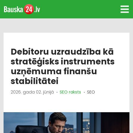
Debitoru uzraudzība kā
stratēģisks instruments
uzņēmuma finanšu
stabilitātei
2026. gada 02. jūnijā
SEO raksts
SEO