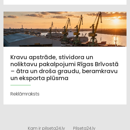
Kravu apstrāde, stividora un
noliktavu pakalpojumi Rīgas Brīvostā
– ātra un droša graudu, beramkravu
un eksporta plūsma
Reklāmraksts
Kam ir pilseta24.lv
Pilseta24.lv