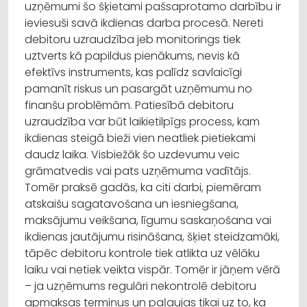
uzņēmumi šo šķietami pašsaprotamo darbību ir
ieviesuši savā ikdienas darba procesā. Nereti
debitoru uzraudzība jeb monitorings tiek
uztverts kā papildus pienākums, nevis kā
efektīvs instruments, kas palīdz savlaicīgi
pamanīt riskus un pasargāt uzņēmumu no
finanšu problēmām. Patiesībā debitoru
uzraudzība var būt laikietilpīgs process, kam
ikdienas steigā bieži vien neatliek pietiekami
daudz laika. Visbiežāk šo uzdevumu veic
grāmatvedis vai pats uzņēmuma vadītājs.
Tomēr praksē gadās, ka citi darbi, piemēram
atskaišu sagatavošana un iesniegšana,
maksājumu veikšana, līgumu saskaņošana vai
ikdienas jautājumu risināšana, šķiet steidzamāki,
tāpēc debitoru kontrole tiek atlikta uz vēlāku
laiku vai netiek veikta vispār. Tomēr ir jāņem vērā
– ja uzņēmums regulāri nekontrolē debitoru
apmaksas termiņus un paļaujas tikai uz to, ka