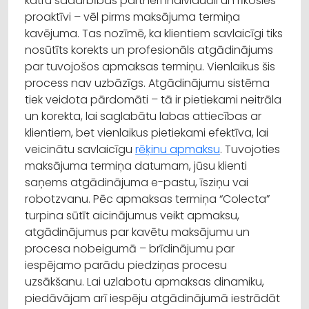
katru sadarbības partneri individuāli un rīkosies
proaktīvi – vēl pirms maksājuma termiņa
kavējuma. Tas nozīmē, ka klientiem savlaicīgi tiks
nosūtīts korekts un profesionāls atgādinājums
par tuvojošos apmaksas termiņu. Vienlaikus šis
process nav uzbāzīgs. Atgādinājumu sistēma
tiek veidota pārdomāti – tā ir pietiekami neitrāla
un korekta, lai saglabātu labas attiecības ar
klientiem, bet vienlaikus pietiekami efektīva, lai
veicinātu savlaicīgu
rēķinu apmaksu
. Tuvojoties
maksājuma termiņa datumam, jūsu klienti
saņems atgādinājuma e-pastu, īsziņu vai
robotzvanu. Pēc apmaksas termiņa “Colecta”
turpina sūtīt aicinājumus veikt apmaksu,
atgādinājumus par kavētu maksājumu un
procesa nobeigumā – brīdinājumu par
iespējamo parādu piedziņas procesu
uzsākšanu. Lai uzlabotu apmaksas dinamiku,
piedāvājam arī iespēju atgādinājumā iestrādāt