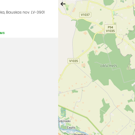
ka, Bauskas nov. LV-3901
UMS