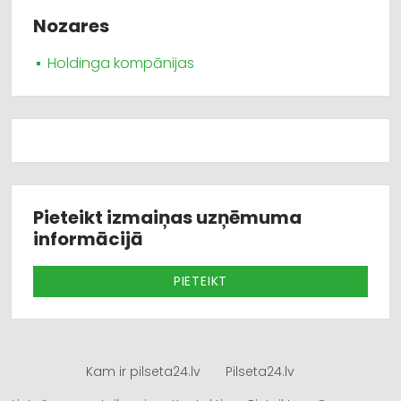
Nozares
Holdinga kompānijas
Pieteikt izmaiņas uzņēmuma
informācijā
PIETEIKT
Kam ir pilseta24.lv
Pilseta24.lv