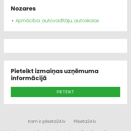
Nozares
Apmācība: autovadītāju, autoskolas
Pieteikt izmaiņas uzņēmuma
informācijā
PIETEIKT
Kam ir pilseta24.lv
Pilseta24.lv