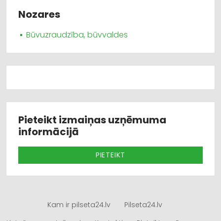
Nozares
Būvuzraudzība, būvvaldes
Pieteikt izmaiņas uzņēmuma
informācijā
PIETEIKT
Kam ir pilseta24.lv
Pilseta24.lv