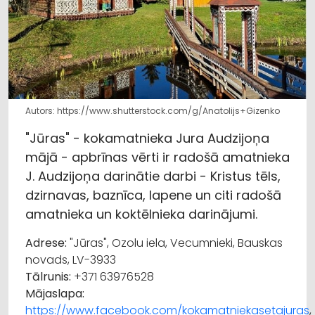
Autors: https://www.shutterstock.com/g/Anatolijs+Gizenko
"Jūras" - kokamatnieka Jura Audzijoņa
mājā - apbrīnas vērti ir radošā amatnieka
J. Audzijoņa darinātie darbi - Kristus tēls,
dzirnavas, baznīca, lapene un citi radošā
amatnieka un koktēlnieka darinājumi.
Adrese:
"Jūras", Ozolu iela, Vecumnieki, Bauskas
novads, LV-3933
Tālrunis:
+371 63976528
Mājaslapa:
https://www.facebook.com/kokamatniekasetajuras
,