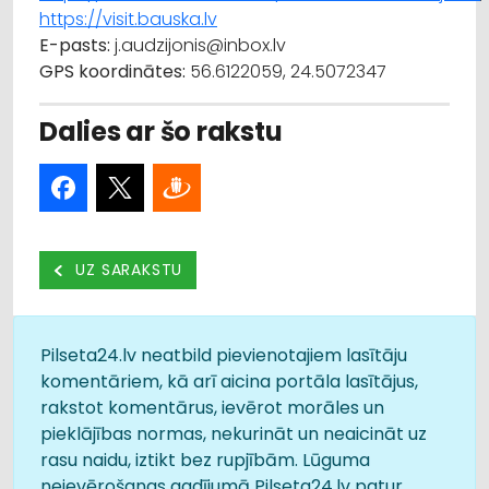
https://visit.bauska.lv
E-pasts:
j.audzijonis@inbox.lv
GPS koordinātes:
56.6122059, 24.5072347
Dalies ar šo rakstu
UZ SARAKSTU
Pilseta24.lv neatbild pievienotajiem lasītāju
komentāriem, kā arī aicina portāla lasītājus,
rakstot komentārus, ievērot morāles un
pieklājības normas, nekurināt un neaicināt uz
rasu naidu, iztikt bez rupjībām. Lūguma
neievērošanas gadījumā Pilseta24.lv patur