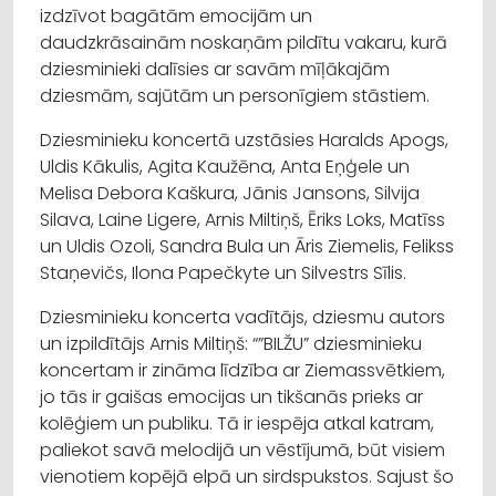
izdzīvot bagātām emocijām un
daudzkrāsainām noskaņām pildītu vakaru, kurā
dziesminieki dalīsies ar savām mīļākajām
dziesmām, sajūtām un personīgiem stāstiem.
Dziesminieku koncertā uzstāsies Haralds Apogs,
Uldis Kākulis, Agita Kaužēna, Anta Eņģele un
Melisa Debora Kaškura, Jānis Jansons, Silvija
Silava, Laine Ligere, Arnis Miltiņš, Ēriks Loks, Matīss
un Uldis Ozoli, Sandra Bula un Āris Ziemelis, Felikss
Staņevičs, Ilona Papečkyte un Silvestrs Sīlis.
Dziesminieku koncerta vadītājs, dziesmu autors
un izpildītājs Arnis Miltiņš: “”BILŽU” dziesminieku
koncertam ir zināma līdzība ar Ziemassvētkiem,
jo tās ir gaišas emocijas un tikšanās prieks ar
kolēģiem un publiku. Tā ir iespēja atkal katram,
paliekot savā melodijā un vēstījumā, būt visiem
vienotiem kopējā elpā un sirdspukstos. Sajust šo