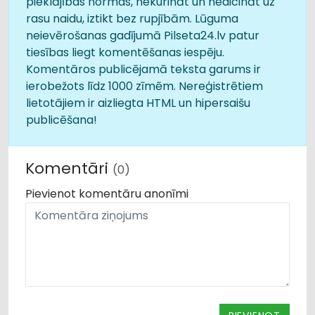
pieklājības normas, nekurināt un neaicināt uz
rasu naidu, iztikt bez rupjībām. Lūguma
neievērošanas gadījumā Pilseta24.lv patur
tiesības liegt komentēšanas iespēju.
Komentāros publicējamā teksta garums ir
ierobežots līdz 1000 zīmēm. Nereģistrētiem
lietotājiem ir aizliegta HTML un hipersaišu
publicēšana!
Komentāri
(0)
Pievienot komentāru anonīmi