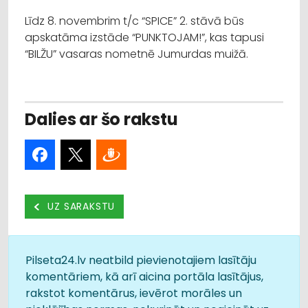
Līdz 8. novembrim t/c “SPICE” 2. stāvā būs
apskatāma izstāde “PUNKTOJAM!”, kas tapusi
“BILŽU” vasaras nometnē Jumurdas muižā.
Dalies ar šo rakstu
UZ SARAKSTU
Pilseta24.lv neatbild pievienotajiem lasītāju
komentāriem, kā arī aicina portāla lasītājus,
rakstot komentārus, ievērot morāles un