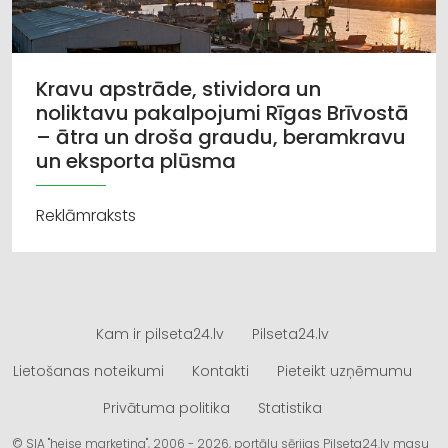
Kravu apstrāde, stividora un
noliktavu pakalpojumi Rīgas Brīvostā
– ātra un droša graudu, beramkravu
un eksporta plūsma
Reklāmraksts
Kam ir pilseta24.lv
Pilseta24.lv
Lietošanas noteikumi
Kontakti
Pieteikt uzņēmumu
Privātuma politika
Statistika
© SIA "heise marketing", 2006 - 2026, portālu sērijas Pilseta24.lv masu