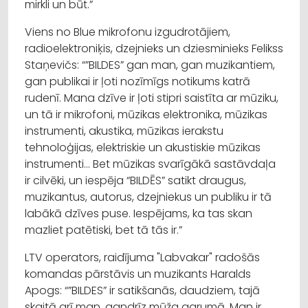
mirkli un būt.”
Viens no Blue mikrofonu izgudrotājiem,
radioelektroniķis, dzejnieks un dziesminieks Felikss
Staņevičs: “”BILDES” gan man, gan muzikantiem,
gan publikai ir ļoti nozīmīgs notikums katrā
rudenī. Mana dzīve ir ļoti stipri saistīta ar mūziku,
un tā ir mikrofoni, mūzikas elektronika, mūzikas
instrumenti, akustika, mūzikas ierakstu
tehnoloģijas, elektriskie un akustiskie mūzikas
instrumenti… Bet mūzikas svarīgākā sastāvdaļa
ir cilvēki, un iespēja “BILDĒS” satikt draugus,
muzikantus, autorus, dzejniekus un publiku ir tā
labākā dzīves puse. Iespējams, ka tas skan
mazliet patētiski, bet tā tās ir.”
LTV operators, raidījuma "Labvakar" radošās
komandas pārstāvis un muzikants Haralds
Apogs: “”BILDES” ir satikšanās, daudziem, tajā
skaitā arī man, gandrīz mūža garumā. Man ir