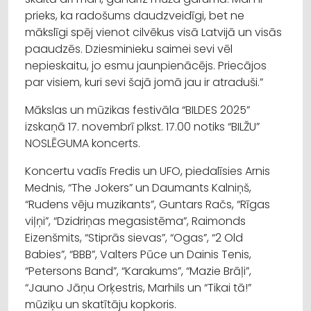
prieks, ka radošums daudzveidīgi, bet ne
mākslīgi spēj vienot cilvēkus visā Latvijā un visās
paaudzēs. Dziesminieku saimei sevi vēl
nepieskaitu, jo esmu jaunpienācējs. Priecājos
par visiem, kuri sevi šajā jomā jau ir atraduši.”
Mākslas un mūzikas festivāla “BILDES 2025”
izskaņā 17. novembrī plkst. 17.00 notiks “BILŽU”
NOSLĒGUMA koncerts.
Koncertu vadīs Fredis un UFO, piedalīsies Arnis
Mednis, “The Jokers” un Daumants Kalniņš,
“Rudens vēju muzikants”, Guntars Račs, “Rīgas
viļņi”, “Dzidriņas megasistēma”, Raimonds
Eizenšmits, “Stiprās sievas”, “Ogas”, “2 Old
Babies”, “BBB”, Valters Pūce un Dainis Tenis,
“Petersons Band”, “Karakums”, “Mazie Brāļi”,
“Jauno Jāņu Orķestris, Marhils un “Tikai tā!”
mūziķu un skatītāju kopkoris.