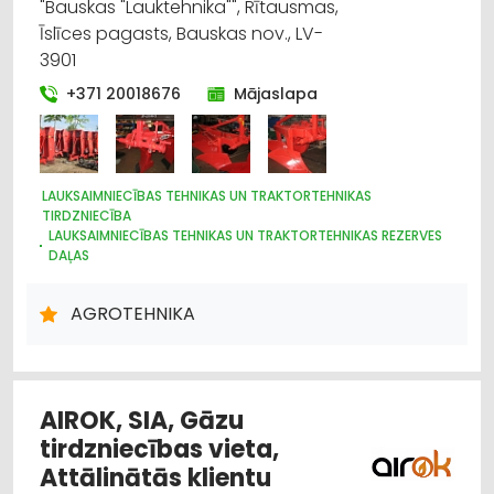
"Bauskas "Lauktehnika"", Rītausmas,
Īslīces pagasts, Bauskas nov., LV-
3901
+371 20018676
Mājaslapa
LAUKSAIMNIECĪBAS TEHNIKAS UN TRAKTORTEHNIKAS
TIRDZNIECĪBA
LAUKSAIMNIECĪBAS TEHNIKAS UN TRAKTORTEHNIKAS REZERVES
DAĻAS
METĀLAPSTRĀDE
MOTORU EĻĻAS, SMĒRVIELAS
METĀLAPSTRĀDES IEKĀRTAS UN INSTRUMENTI
AGROTEHNIKA
DĀRZA TEHNIKA UN INVENTĀRS
INSTRUMENTU UN DARBARĪKU TIRDZNIECĪBA
MEŽKOPĪBAS UN MEŽIZSTRĀDES TEHNIKA
INTERNETVEIKALI, E-KOMERCIJA
AIROK, SIA, Gāzu
tirdzniecības vieta,
Attālinātās klientu