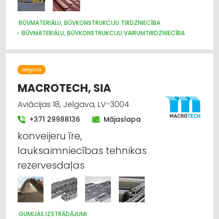
BŪVMATERIĀLU, BŪVKONSTRUKCIJU TIRDZNIECĪBA
BŪVMATERIĀLU, BŪVKONSTRUKCIJU VAIRUMTIRDZNIECĪBA
BŪVMATERIĀLU, BŪVKONSTRUKCIJU RAŽOŠANA
JUMTU SEGUMI
METĀLIZSTRĀDĀJUMI
DURVIS, LOGI
METĀLA TIRDZNIECĪBA
METĀLAPSTRĀDE
VĀRTI, ŽOGI
Jelgava
INTERNETVEIKALI, E-KOMERCIJA
APDARES MATERIĀLI: TIRDZNIECĪBA
MACROTECH, SIA
Aviācijas 18, Jelgava, LV-3004
+371 29988136
Mājaslapa
konveijeru īre,
lauksaimniecības tehnikas
rezervesdaļas
GUMIJAS IZSTRĀDĀJUMI