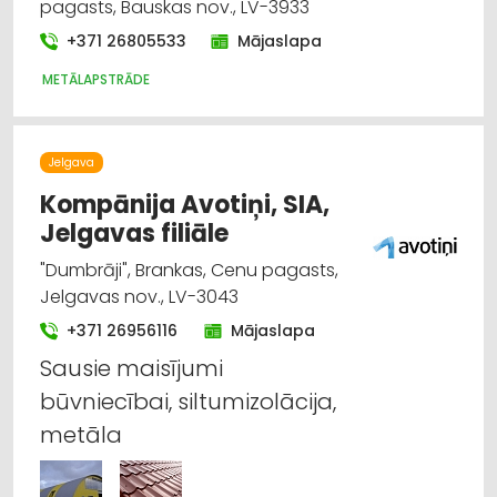
pagasts, Bauskas nov., LV-3933
+371 26805533
Mājaslapa
METĀLAPSTRĀDE
Jelgava
Kompānija Avotiņi, SIA,
Jelgavas filiāle
"Dumbrāji", Brankas, Cenu pagasts,
Jelgavas nov., LV-3043
+371 26956116
Mājaslapa
Sausie maisījumi
būvniecībai, siltumizolācija,
metāla