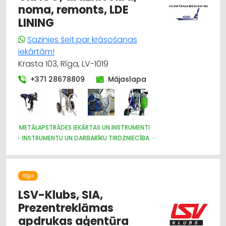
noma, remonts, LDE
LINING
Sazinies šeit par krāsošanas
iekārtām!
Krasta 103, Rīga, LV-1019
+371 28678809
Mājaslapa
METĀLAPSTRĀDES IEKĀRTAS UN INSTRUMENTI
INSTRUMENTU UN DARBARĪKU TIRDZNIECĪBA
DZELZCEĻA BŪVE UN REMONTS
MAŠĪNBŪVE
KUĢU BŪVE UN REMONTS
KOKAPSTRĀDE
VENTILĀCIJAS UN KONDICIONĒŠANAS SISTĒMAS UN IEKĀRTAS
Rīga
TELPĀM
NOMA
GALDNIEKU DARBI
LSV-Klubs, SIA,
MĒBEĻU RAŽOŠANA, MĒBEĻU SAGATAVES
Prezentreklāmas
METĀLA VIRSMU APSTRĀDE
METĀLAPSTRĀDE
apdrukas aģentūra
APDARES MATERIĀLI: TIRDZNIECĪBA