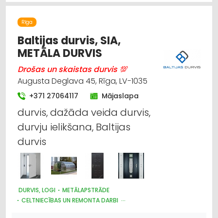
Rīga
Baltijas durvis, SIA,
METĀLA DURVIS
Drošas un skaistas durvis 💯
Augusta Deglava 45, Rīga, LV-1035
+371 27064117
Mājaslapa
durvis, dažāda veida durvis,
durvju ielikšana, Baltijas
durvis
DURVIS, LOGI
METĀLAPSTRĀDE
CELTNIECĪBAS UN REMONTA DARBI
BŪVMATERIĀLU, BŪVKONSTRUKCIJU TIRDZNIECĪBA
SEIFI