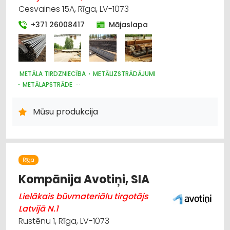
Cesvaines 15A, Rīga, LV-1073
+371 26008417
Mājaslapa
METĀLA TIRDZNIECĪBA
METĀLIZSTRĀDĀJUMI
METĀLAPSTRĀDE
BŪVMATERIĀLU, BŪVKONSTRUKCIJU TIRDZNIECĪBA
AUTOBUSU, MIKROAUTOBUSU NOMA
Mūsu produkcija
PASAŽIERU PĀRVADĀJUMI
TŪRISMS UN CEĻOJUMI
JAHTU, LAIVU UN KUTERU TIRDZNIECĪBA
Rīga
Kompānija Avotiņi, SIA
Lielākais būvmateriālu tirgotājs
Latvijā N.1
Rustēnu 1, Rīga, LV-1073