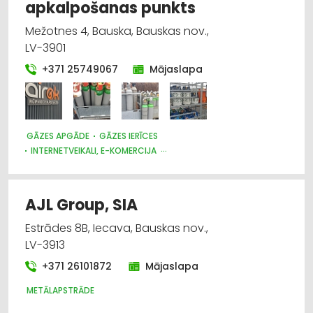
apkalpošanas punkts
Mežotnes 4, Bauska, Bauskas nov.,
LV-3901
+371 25749067
Mājaslapa
GĀZES APGĀDE
GĀZES IERĪCES
INTERNETVEIKALI, E-KOMERCIJA
DARBA AIZSARDZĪBAS LĪDZEKĻI, FORMASTĒRPI, DARBA APĢĒRBI
UN APAVI; TIRDZNIECĪBA
METĀLAPSTRĀDES IEKĀRTAS UN INSTRUMENTI
AJL Group, SIA
Estrādes 8B, Iecava, Bauskas nov.,
LV-3913
+371 26101872
Mājaslapa
METĀLAPSTRĀDE