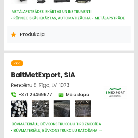
METĀLAPSTRĀDES IEKĀRTAS UN INSTRUMENTI
RŪPNIECISKĀS IEKĀRTAS, AUTOMATIZĀCIJA
METĀLAPSTRĀDE
MOTORU EĻĻAS, SMĒRVIELAS
INSTRUMENTU UN DARBARĪKU TIRDZNIECĪBA
Produkcija
Rīga
BaltMetExport, SIA
Rencēnu 8, Rīga, LV-1073
+371 26469977
Mājaslapa
BŪVMATERIĀLU, BŪVKONSTRUKCIJU TIRDZNIECĪBA
BŪVMATERIĀLU, BŪVKONSTRUKCIJU RAŽOŠANA
BŪVMATERIĀLU, BŪVKONSTRUKCIJU VAIRUMTIRDZNIECĪBA