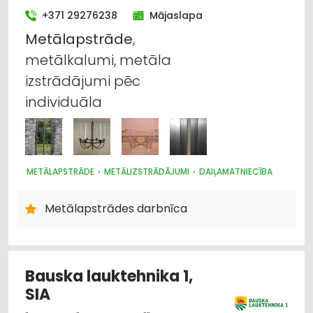
+371 29276238
Mājaslapa
Rūpnieciskās iekārtas, automatizācija
Metālapstrāde
,
Internetveikali, e-komercija
metālkalumi, metāla
izstrādājumi pēc
Metālapstrādes iekārtas un instrumenti
individuāla
Apdares materiāli: tirdzniecība
Būvmateriālu, būvkonstrukciju
vairumtirdzniecība
METĀLAPSTRĀDE
METĀLIZSTRĀDĀJUMI
DAIĻAMATNIECĪBA
Metālapstrādes darbnīca
Bauska lauktehnika 1,
SIA