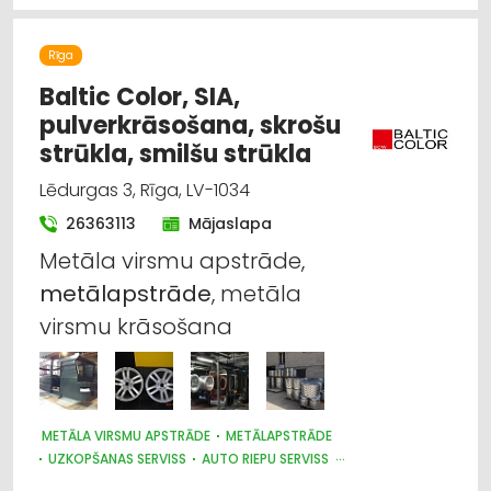
METĀLAPSTRĀDE
METĀLIZSTRĀDĀJUMI
METĀLA TIRDZNIECĪBA
CELTNIECĪBAS UN REMONTA DARBI
Rīga
CEĻU UN TILTU BŪVE, UZTURĒŠANA
Baltic Color, SIA,
pulverkrāsošana, skrošu
strūkla, smilšu strūkla
Lēdurgas 3, Rīga, LV-1034
26363113
Mājaslapa
Metāla virsmu apstrāde,
metālapstrāde
, metāla
virsmu krāsošana
METĀLA VIRSMU APSTRĀDE
METĀLAPSTRĀDE
UZKOPŠANAS SERVISS
AUTO RIEPU SERVISS
AUTO REMONTS, APKOPE