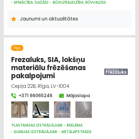
APMĀCĪBA: DAŽĀDI
BŪVUZRAUDZĪBA, BŪVVALDES
Jaunumi un aktualitātes
Rīga
Frezaluks, SIA, lokšņu
materiālu frēzēšanas
pakalpojumi
Cepļa 22B, Rīga, LV-1004
+371 66065246
Mājaslapa
PLASTMASAS IZSTRĀDĀJUMI
REKLĀMA
GUMIJAS IZSTRĀDĀJUMI
METĀLAPSTRĀDE