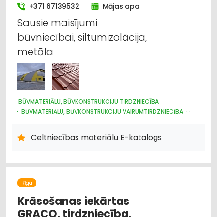
+371 67139532
Mājaslapa
Sausie maisījumi
būvniecībai, siltumizolācija,
metāla
BŪVMATERIĀLU, BŪVKONSTRUKCIJU TIRDZNIECĪBA
BŪVMATERIĀLU, BŪVKONSTRUKCIJU VAIRUMTIRDZNIECĪBA
BŪVMATERIĀLU, BŪVKONSTRUKCIJU RAŽOŠANA
JUMTU SEGUMI
METĀLIZSTRĀDĀJUMI
DURVIS, LOGI
Celtniecības materiālu E-katalogs
METĀLA TIRDZNIECĪBA
METĀLAPSTRĀDE
VĀRTI, ŽOGI
INTERNETVEIKALI, E-KOMERCIJA
CELTNIECĪBAS UN REMONTA DARBI
APDARES MATERIĀLI: TIRDZNIECĪBA
Rīga
Krāsošanas iekārtas
GRACO, tirdzniecība,