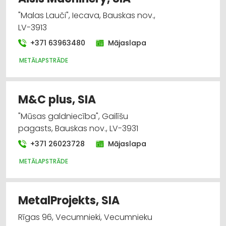
"Malas Lauči", Iecava, Bauskas nov.,
LV-3913
+371 63963480
Mājaslapa
METĀLAPSTRĀDE
M&C plus, SIA
"Mūsas galdniecība", Gailīšu
pagasts, Bauskas nov., LV-3931
+371 26023728
Mājaslapa
METĀLAPSTRĀDE
MetalProjekts, SIA
Rīgas 96, Vecumnieki, Vecumnieku