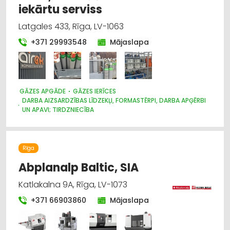
iekārtu serviss
Latgales 433, Rīga, LV-1063
+371 29993548
Mājaslapa
GĀZES APGĀDE
GĀZES IERĪCES
DARBA AIZSARDZĪBAS LĪDZEKĻI, FORMASTĒRPI, DARBA APĢĒRBI
UN APAVI; TIRDZNIECĪBA
METĀLAPSTRĀDES IEKĀRTAS UN INSTRUMENTI
Rīga
Abplanalp Baltic, SIA
Katlakalna 9A, Rīga, LV-1073
+371 66903860
Mājaslapa