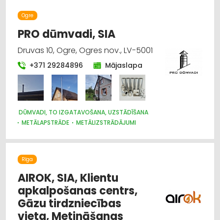
Ogre
PRO dūmvadi, SIA
Druvas 10, Ogre, Ogres nov., LV-5001
+371 29284896
Mājaslapa
DŪMVADI, TO IZGATAVOŠANA, UZSTĀDĪŠANA
METĀLAPSTRĀDE
METĀLIZSTRĀDĀJUMI
SILTUMTEHNIKA, APKURES IEKĀRTAS
Rīga
AIROK, SIA, Klientu
apkalpošanas centrs,
Gāzu tirdzniecības
vieta, Metināšanas