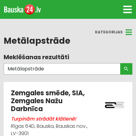
KATEGORIJAS
Metālapstrāde
Meklēšanas rezultāti
Visas nozares
Metālapstrāde
Metālizstrādājumi
Zemgales smēde, SIA,
Zemgales Nažu
Būvmateriālu, būvkonstrukciju ražošana
Darbnīca
Būvmateriālu, būvkonstrukciju tirdzniecība
Turpinām strādāt klātienē!
Rīgas 64D, Bauska, Bauskas nov.,
Metāla tirdzniecība
LV-3901