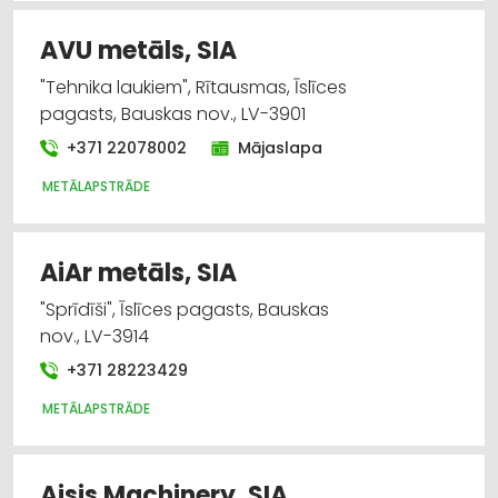
AVU metāls, SIA
"Tehnika laukiem", Rītausmas, Īslīces
pagasts, Bauskas nov., LV-3901
+371 22078002
Mājaslapa
METĀLAPSTRĀDE
AiAr metāls, SIA
"Sprīdīši", Īslīces pagasts, Bauskas
nov., LV-3914
+371 28223429
METĀLAPSTRĀDE
Aisis Machinery, SIA