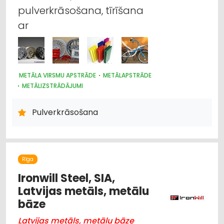
pulverkrāsošana, tīrīšana
ar
METĀLA VIRSMU APSTRĀDE
METĀLAPSTRĀDE
METĀLIZSTRĀDĀJUMI
Pulverkrāsošana
Rīga
Ironwill Steel, SIA,
Latvijas metāls, metālu
bāze
Latvijas metāls, metālu bāze