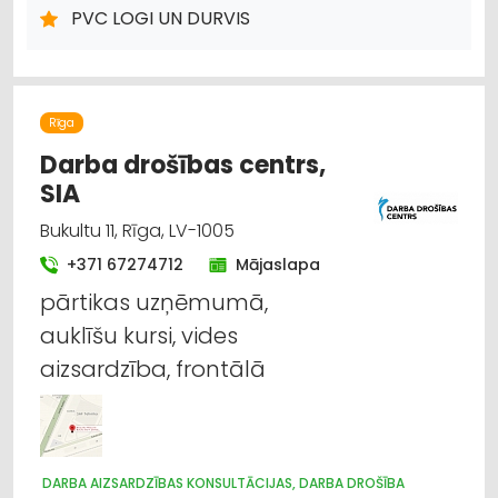
KRĀSNIS UN KAMĪNI
DĀRZA TEHNIKA UN INVENTĀRS
PVC LOGI UN DURVIS
INTERNETVEIKALI, E-KOMERCIJA
ATSLĒGAS, SLĒDZENES
Rīga
Darba drošības centrs,
SIA
Bukultu 11, Rīga, LV-1005
+371 67274712
Mājaslapa
pārtikas uzņēmumā,
auklīšu kursi, vides
aizsardzība, frontālā
DARBA AIZSARDZĪBAS KONSULTĀCIJAS, DARBA DROŠĪBA