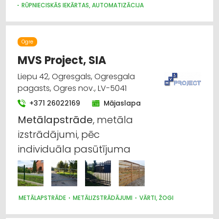
RŪPNIECISKĀS IEKĀRTAS, AUTOMATIZĀCIJA
Ogre
MVS Project, SIA
Liepu 42, Ogresgals, Ogresgala
pagasts, Ogres nov., LV-5041
+371 26022169
Mājaslapa
Metālapstrāde
, metāla
izstrādājumi, pēc
individuāla pasūtījuma
METĀLAPSTRĀDE
METĀLIZSTRĀDĀJUMI
VĀRTI, ŽOGI