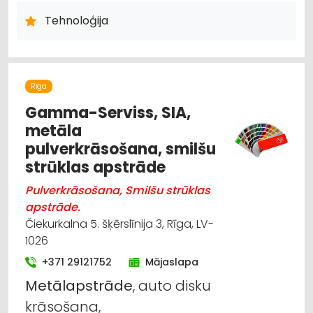
Tehnoloģija
Rīga
Gamma-Serviss, SIA,
metāla
pulverkrāsošana, smilšu
strūklas apstrāde
Pulverkrāsošana, Smilšu strūklas
apstrāde.
Čiekurkalna 5. šķērslīnija 3, Rīga, LV-
1026
+371 29121752
Mājaslapa
Metālapstrāde
, auto disku
krāsošana,