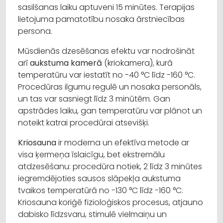
sasilšanas laiku aptuveni 15 minūtes. Terapijas
lietojuma pamatotību nosaka ārstniecības
persona.
Mūsdienās dzesēšanas efektu var nodrošināt
arī
aukstuma kamerā
(kriokamera), kurā
temperatūru var iestatīt no -40 °C līdz -160 °C.
Procedūras ilgumu regulē un nosaka personāls,
un tas var sasniegt līdz 3 minūtēm. Gan
apstrādes laiku, gan temperatūru var plānot un
noteikt katrai procedūrai atsevišķi.
Kriosauna
ir moderna un efektīva metode ar
visa ķermeņa īslaicīgu, bet ekstremālu
atdzesēšanu: procedūra notiek, 2 līdz 3 minūtes
iegremdējoties sausos slāpekļa aukstuma
tvaikos temperatūrā no -130 °C līdz -160 °C.
Kriosauna koriģē fizioloģiskos procesus, atjauno
dabisko līdzsvaru, stimulē vielmaiņu un