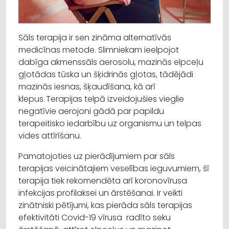
Sāls terapija ir sen zināma alternatīvās
medicīnas metode. Slimniekam ieelpojot
dabīga akmenssāls aerosolu, mazinās elpceļu
gļotādas tūska un šķidrinās gļotas, tādējādi
mazinās iesnas, šķaudīšana, kā arī
klepus. Terapijas telpā izveidojušies vieglie
negatīvie aerojoni gādā par papildu
terapeitisko iedarbību uz organismu un telpas
vides attīrīšanu.
Pamatojoties uz pierādījumiem par sāls
terapijas veicinātajiem veselības ieguvumiem, šī
terapija tiek rekomendēta arī koronovīrusa
infekcijas profilaksei un ārstēšanai. Ir veikti
zinātniski pētījumi, kas pierāda sāls terapijas
efektivitāti Covid-19 vīrusa radīto seku