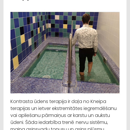
Kontrasta ūdens terapija ir daļa no Kneipa
terapijas un ietver ekstremitātes iegremdēšanu
vai apliešanu pārmaiņus ar karstu un aukstu
ūdeni. Šāda iedarbība trenē nervu sistēmu,
maina asinsvadu tonusu un asins plūsmu,