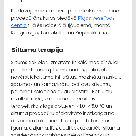
Piedāvājam informāciju par fizikālās medicīnas
procedūrām, kuras piedāvā
Rīgas veselības
centra
filiālēs Bolderājā, Iļģuciemā, Imantā,
Ķengaragā, Torņakalnā un Ziepniekkalnā.
Siltuma terapija
Siltums tiek plaši izmatots fizikālā medicīnā, lai
palielinātu asins plūsmu audos, palīdzētu
novērst iekaisuma infiltrātus, mazinātu muskuļu
spazmas un samazinātu locītavu stīvumu,
palielinot kolagēna audu elastību. Pētījumu
rezultāti rāda, ka siltuma iedarbības
terapeitiskais logs aptuveni 41,0–45,0 °C un
siltuma procedūru efektivitāte ir atkarīga no
dažādiem faktoriem, tostarp to lietošanas
ilguma, dziļuma, līdz audi tiek uzkarsēti, siltuma
sasniegšanas pakāpes mērķa līmeņos un