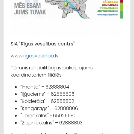
SIA "Rīgas veselības centrs"
www.rigasveseliba.lv
Tālrunis rehabilitācijas pakalpojumu
koordinatoriem filiālēs:
"Imanta" – 62888804
"Iļģuciems" – 62888805
"Bolderāja" – 62888802
"Ķengarags" – 62888806
"Torņakalns" – 65025580
"Ziepniekkalns" – 62888803