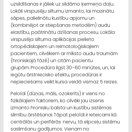
uzsildīšanas ir jāliek uz sildāmo ķermeņa daļu.
Lokāli virspusēju siltumu izmanto, lai mazinātu
sāpes, palielinātu kustību apjomu un
(kombinējot ar stiepšanas metodēm) audu
elastību, paātrinātu dzīšanas procesu. Lokāla
virspusēja siltuma aplikācijas pielieto
ortopēdiskajiem un reimatoloģiskajiem
pacientiem, cilvēkiem ar mīksto audu traumām
(hroniskajā fāzē) un citām pacientu
grupām. Procedūra ilgst 30–60 minūtes, un, lai
iegūtu ārstniecisko efektu, procedūras ir
nepieciešams veikt kursa veidā vismaz 5 reizes.
Peloīdi (dūņas, māls, ozokerīts) ir viens no
fizikālajiem faktoriem, ko cilvēki jau izsenis
izmanto hronisku balsta un kustību sistēmas
slimību ārstēšanai. Tāpat peloīdi ir ieteicami kā
centrālās un perifērās nervu, tā elpceļu sistēmu
saslimšanu gadījumos. Vienam no