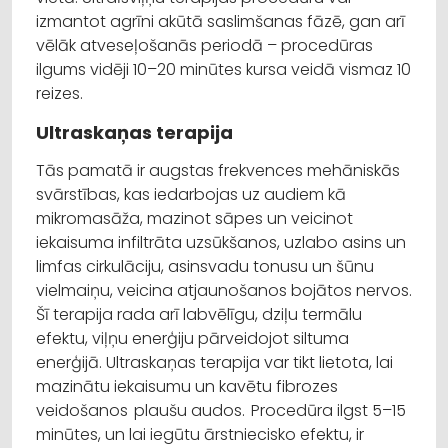
izmantot agrīni akūtā saslimšanas fāzē, gan arī
vēlāk atveseļošanās periodā – procedūras
ilgums vidēji 10–20 minūtes kursa veidā vismaz 10
reizes.
Ultraskaņas terapija
Tās pamatā ir augstas frekvences mehāniskās
svārstības, kas iedarbojas uz audiem kā
mikromasāža, mazinot sāpes un veicinot
iekaisuma infiltrāta uzsūkšanos, uzlabo asins un
limfas cirkulāciju, asinsvadu tonusu un šūnu
vielmaiņu, veicina atjaunošanos bojātos nervos.
Šī terapija rada arī labvēlīgu, dziļu termālu
efektu, viļņu enerģiju pārveidojot siltuma
enerģijā. Ultraskaņas terapija var tikt lietota, lai
mazinātu iekaisumu un kavētu fibrozes
veidošanos plaušu audos. Procedūra ilgst 5–15
minūtes, un lai iegūtu ārstniecisko efektu, ir