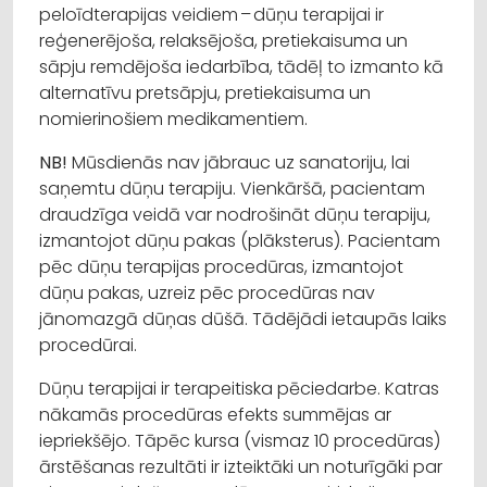
peloīdterapijas veidiem – dūņu terapijai ir
reģenerējoša, relaksējoša, pretiekaisuma un
sāpju remdējoša iedarbība, tādēļ to izmanto kā
alternatīvu pretsāpju, pretiekaisuma un
nomierinošiem medikamentiem.
NB!
Mūsdienās nav jābrauc uz sanatoriju, lai
saņemtu dūņu terapiju. Vienkāršā, pacientam
draudzīga veidā var nodrošināt dūņu terapiju,
izmantojot dūņu pakas (plāksterus). Pacientam
pēc dūņu terapijas procedūras, izmantojot
dūņu pakas, uzreiz pēc procedūras nav
jānomazgā dūņas dūšā. Tādējādi ietaupās laiks
procedūrai.
Dūņu terapijai ir terapeitiska pēciedarbe. Katras
nākamās procedūras efekts summējas ar
iepriekšējo. Tāpēc kursa (vismaz 10 procedūras)
ārstēšanas rezultāti ir izteiktāki un noturīgāki par