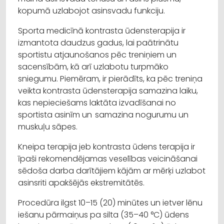
kopumā uzlabojot asinsvadu funkciju.
Sporta medicīnā kontrasta ūdensterapija ir
izmantota daudzus gadus, lai paātrinātu
sportistu atjaunošanos pēc treniņiem un
sacensībām, kā arī uzlabotu turpmāko
sniegumu. Piemēram, ir pierādīts, ka pēc treniņa
veikta kontrasta ūdensterapija samazina laiku,
kas nepieciešams laktāta izvadīšanai no
sportista asinīm un samazina nogurumu un
muskuļu sāpes.
Kneipa terapija jeb kontrasta ūdens terapija ir
īpaši rekomendējamas veselības veicināšanai
sēdoša darba darītājiem kājām ar mērķi uzlabot
asinsriti apakšējās ekstremitātēs.
Procedūra ilgst 10–15 (20) minūtes un ietver lēnu
iešanu pārmaiņus pa silta (35–40 °C) ūdens