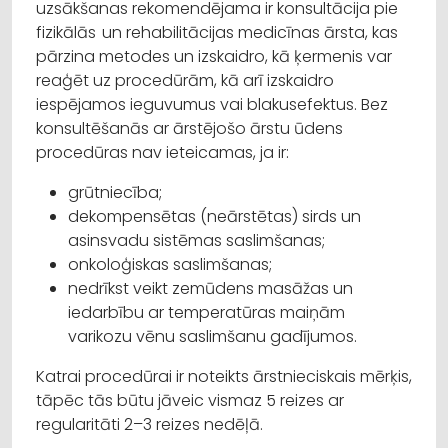
uzsākšanas rekomendējama ir konsultācija pie
fizikālās un rehabilitācijas medicīnas ārsta, kas
pārzina metodes un izskaidro, kā ķermenis var
reaģēt uz procedūrām, kā arī izskaidro
iespējamos ieguvumus vai blakusefektus. Bez
konsultēšanās ar ārstējošo ārstu ūdens
procedūras nav ieteicamas, ja ir:
grūtniecība;
dekompensētas (neārstētas) sirds un
asinsvadu sistēmas saslimšanas;
onkoloģiskas saslimšanas;
nedrīkst veikt zemūdens masāžas un
iedarbību ar temperatūras maiņām
varikozu vēnu saslimšanu gadījumos.
Katrai procedūrai ir noteikts ārstnieciskais mērķis,
tāpēc tās būtu jāveic vismaz 5 reizes ar
regularitāti 2–3 reizes nedēļā.