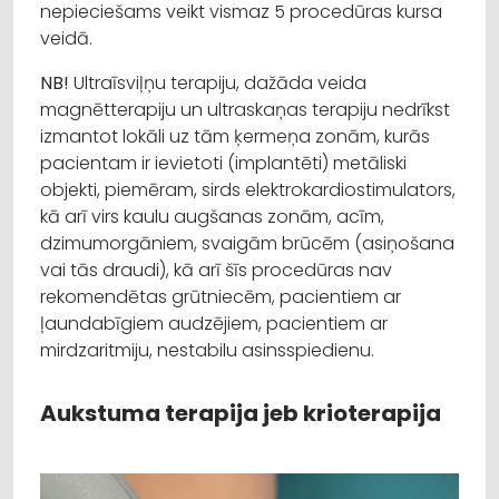
nepieciešams veikt vismaz 5 procedūras kursa
veidā.
NB!
Ultraīsviļņu terapiju, dažāda veida
magnētterapiju un ultraskaņas terapiju nedrīkst
izmantot lokāli uz tām ķermeņa zonām, kurās
pacientam ir ievietoti (implantēti) metāliski
objekti, piemēram, sirds elektrokardiostimulators,
kā arī virs kaulu augšanas zonām, acīm,
dzimumorgāniem, svaigām brūcēm (asiņošana
vai tās draudi), kā arī šīs procedūras nav
rekomendētas grūtniecēm, pacientiem ar
ļaundabīgiem audzējiem, pacientiem ar
mirdzaritmiju, nestabilu asinsspiedienu.
Aukstuma terapija jeb krioterapija