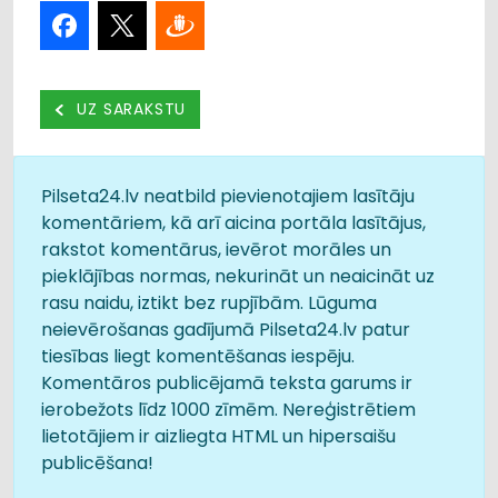
UZ SARAKSTU
Pilseta24.lv neatbild pievienotajiem lasītāju
komentāriem, kā arī aicina portāla lasītājus,
rakstot komentārus, ievērot morāles un
pieklājības normas, nekurināt un neaicināt uz
rasu naidu, iztikt bez rupjībām. Lūguma
neievērošanas gadījumā Pilseta24.lv patur
tiesības liegt komentēšanas iespēju.
Komentāros publicējamā teksta garums ir
ierobežots līdz 1000 zīmēm. Nereģistrētiem
lietotājiem ir aizliegta HTML un hipersaišu
publicēšana!