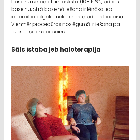
baseinu un pēc tam auksta (10–15 °C) ūdens
baseinu. Siltā baseinā iešana ir lēnāka jeb
iedarbība ir ilgāka nekā aukstā ūdens baseinā.
Vienmēr procedūras noslēgumā ir iešana pa
aukstā ūdens baseinu.
Sāls istaba jeb haloterapija