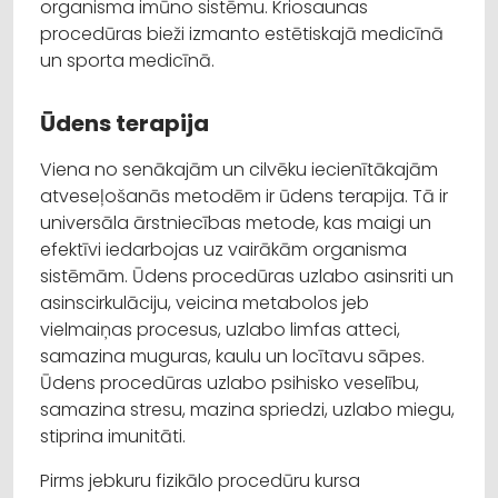
organisma imūno sistēmu. Kriosaunas
procedūras bieži izmanto estētiskajā medicīnā
un sporta medicīnā.
Ūdens terapija
Viena no senākajām un cilvēku iecienītākajām
atveseļošanās metodēm ir ūdens terapija. Tā ir
universāla ārstniecības metode, kas maigi un
efektīvi iedarbojas uz vairākām organisma
sistēmām. Ūdens procedūras uzlabo asinsriti un
asinscirkulāciju, veicina metabolos jeb
vielmaiņas procesus, uzlabo limfas atteci,
samazina muguras, kaulu un locītavu sāpes.
Ūdens procedūras uzlabo psihisko veselību,
samazina stresu, mazina spriedzi, uzlabo miegu,
stiprina imunitāti.
Pirms jebkuru fizikālo procedūru kursa