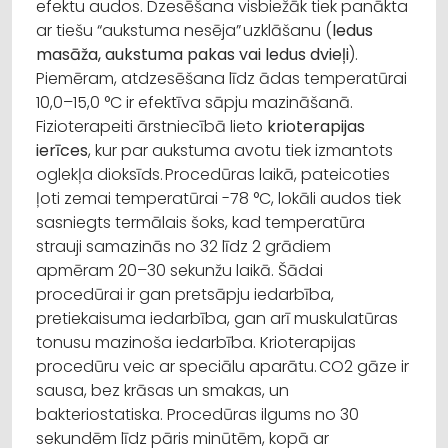
efektu audos. Dzesēšana visbiežāk tiek panākta
ar tiešu “aukstuma nesēja” uzklāšanu (
ledus
masāža, aukstuma pakas vai ledus dvieļi
).
Piemēram, atdzesēšana līdz ādas temperatūrai
10,0–15,0 °C ir efektīva sāpju mazināšanā.
Fizioterapeiti ārstniecībā lieto
krioterapijas
ierīces
, kur par aukstuma avotu tiek izmantots
oglekļa dioksīds. Procedūras laikā, pateicoties
ļoti zemai temperatūrai -78 °C, lokāli audos tiek
sasniegts termālais šoks, kad temperatūra
strauji samazinās no 32 līdz 2 grādiem
apmēram 20–30 sekunžu laikā. Šādai
procedūrai ir gan pretsāpju iedarbība,
pretiekaisuma iedarbība, gan arī muskulatūras
tonusu mazinoša iedarbība. Krioterapijas
procedūru veic ar speciālu aparātu. CO2 gāze ir
sausa, bez krāsas un smakas, un
bakteriostatiska. Procedūras ilgums no 30
sekundēm līdz pāris minūtēm, kopā ar