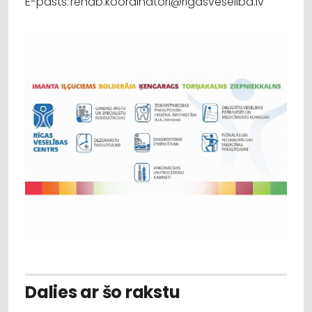
E-pasts: rehab.koordinatori@rigasveseliba.lv
Dalies ar šo rakstu