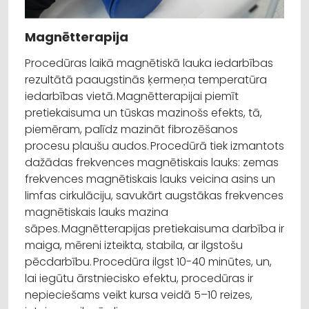
Magnētterapija
Procedūras laikā magnētiskā lauka iedarbības
rezultātā paaugstinās ķermeņa temperatūra
iedarbības vietā. Magnētterapijai piemīt
pretiekaisuma un tūskas mazinošs efekts, tā,
piemēram, palīdz mazināt fibrozēšanos
procesu plaušu audos. Procedūrā tiek izmantots
dažādas frekvences magnētiskais lauks: zemas
frekvences magnētiskais lauks veicina asins un
limfas cirkulāciju, savukārt augstākas frekvences
magnētiskais lauks mazina
sāpes. Magnētterapijas pretiekaisuma darbība ir
maiga, mēreni izteikta, stabila, ar ilgstošu
pēcdarbību. Procedūra ilgst 10-40 minūtes, un,
lai iegūtu ārstniecisko efektu, procedūras ir
nepieciešams veikt kursa veidā 5–10 reizes,