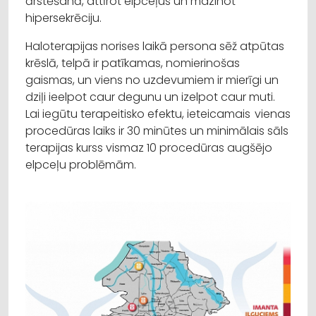
ārstēšanā, attīrot elpceļus un mazinot
hipersekrēciju.
Haloterapijas norises laikā persona sēž atpūtas
krēslā, telpā ir patīkamas, nomierinošas
gaismas, un viens no uzdevumiem ir mierīgi un
dziļi ieelpot caur degunu un izelpot caur muti.
Lai iegūtu terapeitisko efektu, ieteicamais vienas
procedūras laiks ir 30 minūtes un minimālais sāls
terapijas kurss vismaz 10 procedūras augšējo
elpceļu problēmām.