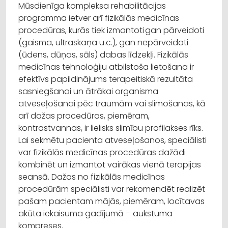
Mūsdienīga kompleksa rehabilitācijas
programma ietver arī fizikālās medicīnas
procedūras, kurās tiek izmantoti gan pārveidoti
(gaisma, ultraskaņa u.c.), gan nepārveidoti
(ūdens, dūņas, sāls) dabas līdzekļi. Fizikālās
medicīnas tehnoloģiju atbilstoša lietošana ir
efektīvs papildinājums terapeitiskā rezultāta
sasniegšanai un ātrākai organisma
atveseļošanai pēc traumām vai slimošanas, kā
arī dažas procedūras, piemēram,
kontrastvannas, ir lielisks slimību profilakses rīks.
Lai sekmētu pacienta atveseļošanos, speciālisti
var fizikālās medicīnas procedūras dažādi
kombinēt un izmantot vairākas vienā terapijas
seansā. Dažas no fizikālās medicīnas
procedūrām speciālisti var rekomendēt realizēt
pašam pacientam mājās, piemēram, locītavas
akūta iekaisuma gadījumā – aukstuma
kompreses.