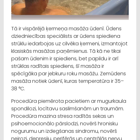
Tā ir vispārējā ķermeņa masāža ūdenī. Ūdens
dziedniecības speciālists ar ūdens spiediena
strūklu iedarbojas uz cilvēka ķermeni, izmantojot
klasiskās masāžas paņēmienus. Tā kā ne tikai
pašam ūdenim ir spiediens, bet papildu ir arī
strūklas radītais spiediens, šī masāža ir
spēcīgāka par jebkuru roku masāžu. Zemūdens
masāža notiek ūdenī, kuras temperatūra ir 35–
38 °C.
Procedūra piemērota pacietiem ar mugurkaula
spondilozi, locītavu saslimšanām un traumām.
Procedūra mazina stresa radītās sekas un
psihoemocionālo pārslodzi, novērš hronisku
nogurumu un izdegšanas sindromu, novērš
neirozi, depresiju, perifērās un centrālās nervu