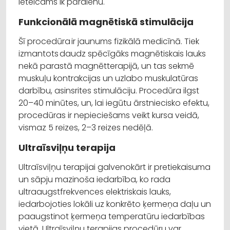
ieteicams ik pārdienu.
Funkcionālā magnētiskā stimulācija
Šī procedūra ir jaunums fizikālā medicīnā. Tiek
izmantots daudz spēcīgāks magnētiskais lauks
nekā parastā magnētterapijā, un tas sekmē
muskuļu kontrakcijas un uzlabo muskulatūras
darbību, asinsrites stimulāciju. Procedūra ilgst
20–40 minūtes, un, lai iegūtu ārstniecisko efektu,
procedūras ir nepieciešams veikt kursa veidā,
vismaz 5 reizes, 2–3 reizes nedēļā.
Ultraīsviļņu terapija
Ultraīsviļņu terapijai galvenokārt ir pretiekaisuma
un sāpju mazinoša iedarbība, ko rada
ultraaugstfrekvences elektriskais lauks,
iedarbojoties lokāli uz konkrēto ķermeņa daļu un
paaugstinot ķermeņa temperatūru iedarbības
vietā. Ultraīsviļņu terapijas procedūru var