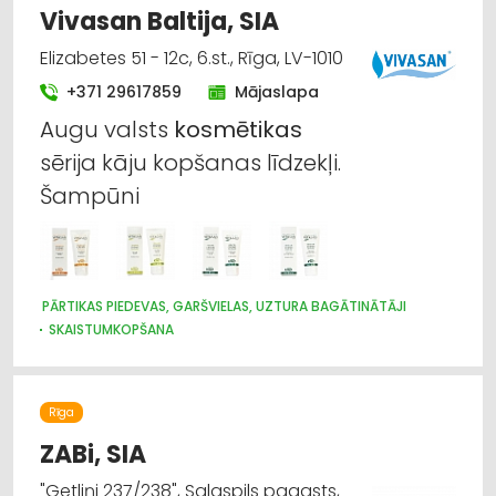
Vivasan Baltija, SIA
Elizabetes 51 - 12c, 6.st., Rīga, LV-1010
+371 29617859
Mājaslapa
Augu valsts
kosmētikas
sērija kāju kopšanas līdzekļi.
Šampūni
PĀRTIKAS PIEDEVAS, GARŠVIELAS, UZTURA BAGĀTINĀTĀJI
SKAISTUMKOPŠANA
PARFIMĒRIJAS, KOSMĒTIKAS TIRDZNIECĪBA
PARFIMĒRIJAS, KOSMĒTIKAS VAIRUMTIRDZNIECĪBA
FRIZĒTAVAS
INTERNETVEIKALI, E-KOMERCIJA
Rīga
ZABi, SIA
"Getliņi 237/238", Salaspils pagasts,