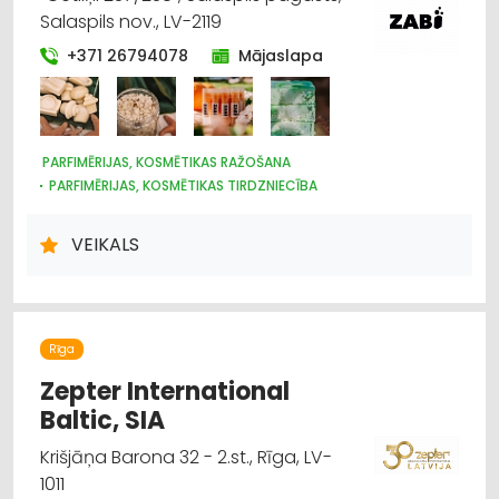
Salaspils nov., LV-2119
+371 26794078
Mājaslapa
PARFIMĒRIJAS, KOSMĒTIKAS RAŽOŠANA
PARFIMĒRIJAS, KOSMĒTIKAS TIRDZNIECĪBA
APMĀCĪBA: DAŽĀDI
INTERNETVEIKALI, E-KOMERCIJA
VEIKALS
Rīga
Zepter International
Baltic, SIA
Krišjāņa Barona 32 - 2.st., Rīga, LV-
1011