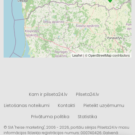
Leaflet
| ©
OpenStreetMap
contributors
Kam ir pilseta24.lv
Pilseta24.lv
Lietošanas noteikumi
Kontakti
Pieteikt uzņēmumu
Privātuma politika
Statistika
© SIA "heise marketing", 2006 - 2026, portālu sērijas Pilseta24.lv masu
informācijas līdzekļa reģistrācijas numurs: 000740426. Galvenā