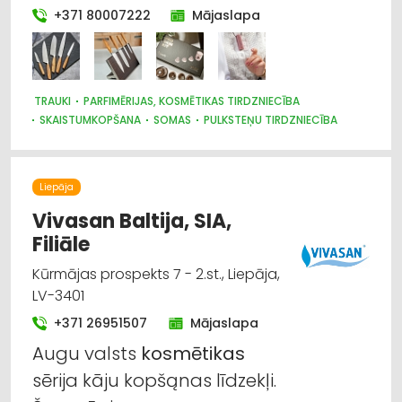
+371 80007222
Mājaslapa
TRAUKI
PARFIMĒRIJAS, KOSMĒTIKAS TIRDZNIECĪBA
SKAISTUMKOPŠANA
SOMAS
PULKSTEŅU TIRDZNIECĪBA
MEDICĪNAS TEHNIKA, INSTRUMENTI, PRECES UN PIEDERUMI
SŪKŅI, PUMPJI, VĀRSTI, VENTIĻI
SAIMNIECĪBAS PREČU TIRDZNIECĪBA
Liepāja
PĀRTIKAS PIEDEVAS, GARŠVIELAS, UZTURA BAGĀTINĀTĀJI
Vivasan Baltija, SIA,
Filiāle
Kūrmājas prospekts 7 - 2.st., Liepāja,
LV-3401
+371 26951507
Mājaslapa
Augu valsts
kosmētikas
sērija kāju kopšąnas līdzekļi.