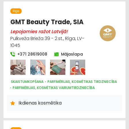
Rīga
GMT Beauty Trade, SIA
Lepojamies ražot Latvijā!
Pulkveža Brieža 39 - 2.st., Rīga, LV-
1045
+371 28619008
Mājaslapa
SKAISTUMKOPŠANA
PARFIMĒRIJAS, KOSMĒTIKAS TIRDZNIECĪBA
PARFIMĒRIJAS, KOSMĒTIKAS VAIRUMTIRDZNIECĪBA
INTERNETVEIKALI, E-KOMERCIJA
PARFIMĒRIJAS, KOSMĒTIKAS RAŽOŠANA
Ikdienas kosmētika