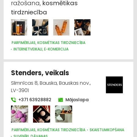
bagātinātāji
ražošana,
kosmētikas
tirdzniecība
Suvenīri, dāvanas
Medicīnas tehnika, instrumenti, preces un
piederumi
PARFIMĒRIJAS, KOSMĒTIKAS TIRDZNIECĪBA
INTERNETVEIKALI, E-KOMERCIJA
Parfimērijas, kosmētikas ražošana
Saimniecības preču tirdzniecība
Stenders, veikals
Agroķīmija, mēslošanas līdzekļi
Slimnīcas 8, Bauska, Bauskas nov.,
LV-3901
+371 63928882
Mājaslapa
PARFIMĒRIJAS, KOSMĒTIKAS TIRDZNIECĪBA
SKAISTUMKOPŠANA
SUVENĪRI, DĀVANAS