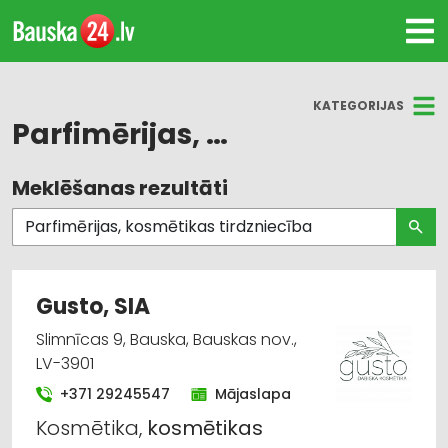
KATEGORIJAS
Parfimērijas, kosmētikas tirdzniecība
Meklēšanas rezultāti
Visas nozares
Parfimērijas, kosmētikas tirdzniecība
Skaistumkopšana
Gusto, SIA
Internetveikali, e-komercija
Slimnīcas 9, Bauska, Bauskas nov.,
LV-3901
Parfimērijas, kosmētikas vairumtirdzniecība
+371 29245547
Mājaslapa
Kosmētika,
kosmētikas
Pārtikas piedevas, garšvielas, uztura