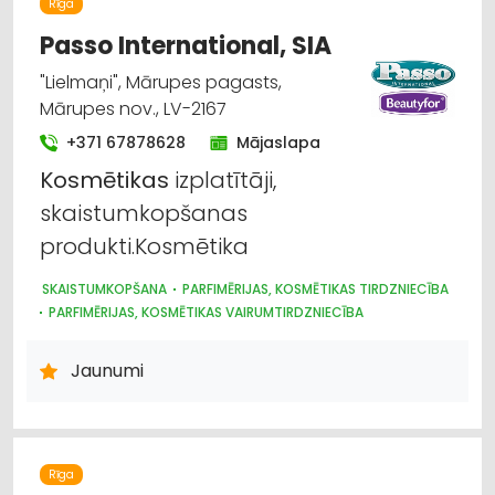
Rīga
Passo International, SIA
"Lielmaņi", Mārupes pagasts,
Mārupes nov., LV-2167
+371 67878628
Mājaslapa
Kosmētikas
izplatītāji,
skaistumkopšanas
produkti.Kosmētika
SKAISTUMKOPŠANA
PARFIMĒRIJAS, KOSMĒTIKAS TIRDZNIECĪBA
PARFIMĒRIJAS, KOSMĒTIKAS VAIRUMTIRDZNIECĪBA
FRIZĒTAVU, SKAISTUMKOPŠANAS SALONU APRĪKOJUMS
MEDICĪNAS TEHNIKA, INSTRUMENTI, PRECES UN PIEDERUMI
Jaunumi
Rīga