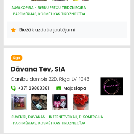
AUGĻKOPĪBA
BĒRNU PREČU TIRDZNIECĪBA
PARFIMĒRIJAS, KOSMĒTIKAS TIRDZNIECĪBA
SUVENĪRI, DĀVANAS
SAIMNIECĪBAS PREČU TIRDZNIECĪBA
HIGIĒNAS PRECES
Biežāk uzdotie jautājumi
ZOOPRECES, DZĪVNIEKU KOPŠANA UN APRŪPE
INTERNETVEIKALI, E-KOMERCIJA
ĶĪMISKĀS PRECES
HOBIJA PRECES
SĒKLAS UN STĀDI
AGROĶĪMIJA, MĒSLOŠANAS LĪDZEKĻI
DĀRZA TEHNIKA UN INVENTĀRS
Rīga
AUGKOPĪBA UN TEHNISKĀS KULTŪRAS
Dāvana Tev, SIA
Ganību dambis 22D, Rīga, LV-1045
+371 29863381
Mājaslapa
SUVENĪRI, DĀVANAS
INTERNETVEIKALI, E-KOMERCIJA
PARFIMĒRIJAS, KOSMĒTIKAS TIRDZNIECĪBA