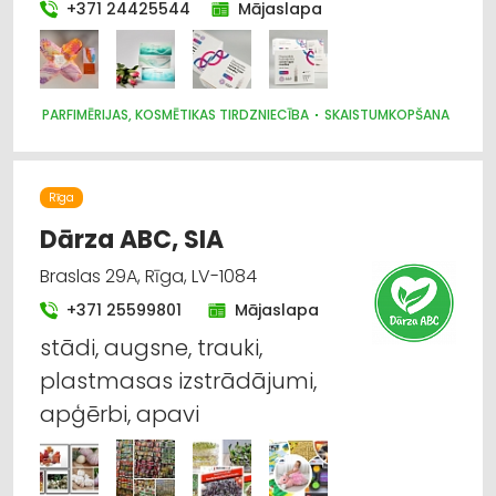
+371 24425544
Mājaslapa
PARFIMĒRIJAS, KOSMĒTIKAS TIRDZNIECĪBA
SKAISTUMKOPŠANA
Rīga
Dārza ABC, SIA
Braslas 29A, Rīga, LV-1084
+371 25599801
Mājaslapa
stādi, augsne, trauki,
plastmasas izstrādājumi,
apģērbi, apavi