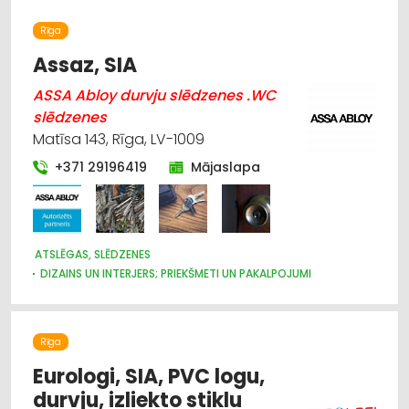
DIZAINS UN INTERJERS; PRIEKŠMETI UN PAKALPOJUMI
MARKĪZES
TRAUKI
APGAISMES TEHNIKAS TIRDZNIECĪBA
Rīga
SUVENĪRI, DĀVANAS
Assaz, SIA
ASSA Abloy durvju slēdzenes .WC
slēdzenes
Matīsa 143, Rīga, LV-1009
+371 29196419
Mājaslapa
ATSLĒGAS, SLĒDZENES
DIZAINS UN INTERJERS; PRIEKŠMETI UN PAKALPOJUMI
DURVIS, LOGI
APDARES DARBI
MĒBEĻU FURNITŪRA
ŽALŪZIJAS, AIZKARU STIEŅI
BŪVMATERIĀLU, BŪVKONSTRUKCIJU TIRDZNIECĪBA
Rīga
BŪVMATERIĀLU, BŪVKONSTRUKCIJU VAIRUMTIRDZNIECĪBA
APDARES MATERIĀLI: TIRDZNIECĪBA
Eurologi, SIA, PVC logu,
CELTNIECĪBAS UN REMONTA DARBI
durvju, izliekto stiklu
APDARES MATERIĀLI: GRĪDAS SEGUMI