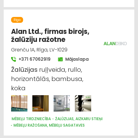
Rīga
Alan Ltd., firmas birojs,
žalūziju ražotne
Grenču 1A, Rīga, LV-1029
+371 67062919
Mājaslapa
Žalūzijas
ruļļveida, rullo,
horizontālās, bambusa,
koka
MĒBEĻU TIRDZNIECĪBA
ŽALŪZIJAS, AIZKARU STIEŅI
MĒBEĻU RAŽOŠANA, MĒBEĻU SAGATAVES
AUDUMU UN AIZKARU TIRDZNIECĪBA