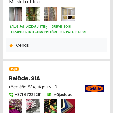
Moskītu tīklu
ŽALŪZIJAS, AIZKARU STIEŅI
DURVIS, LOGI
DIZAINS UN INTERJERS; PRIEKŠMETI UN PAKALPOJUMI
Cenas
Rīga
Relāde, SIA
Lāčplēša 83A, Rīga, LV-1011
+371 67225261
Mājaslapa