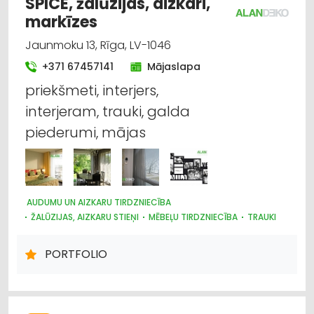
SPICE, žalūzijas, aizkari,
markīzes
Jaunmoku 13, Rīga, LV-1046
+371 67457141
Mājaslapa
priekšmeti, interjers,
interjeram, trauki, galda
piederumi, mājas
AUDUMU UN AIZKARU TIRDZNIECĪBA
ŽALŪZIJAS, AIZKARU STIEŅI
MĒBEĻU TIRDZNIECĪBA
TRAUKI
MARKĪZES
DIZAINS UN INTERJERS; PRIEKŠMETI UN PAKALPOJUMI
PORTFOLIO
APGAISMES TEHNIKAS TIRDZNIECĪBA
SUVENĪRI, DĀVANAS
PAKLĀJI, PAKLĀJU SERVISS