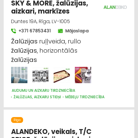
SKY & MORE, žalūzijas,
aizkari, markīzes
Duntes 19A, Rīga, LV-1005
+371 67853431
Mājaslapa
Žalūzijas
ruļļveida, rullo
žalūzijas
, horizontālās
žalūzijas
AUDUMU UN AIZKARU TIRDZNIECĪBA
ŽALŪZIJAS, AIZKARU STIEŅI
MĒBEĻU TIRDZNIECĪBA
DIZAINS UN INTERJERS; PRIEKŠMETI UN PAKALPOJUMI
MARKĪZES
TRAUKI
APGAISMES TEHNIKAS TIRDZNIECĪBA
SUVENĪRI, DĀVANAS
Rīga
ALANDEKO, veikals, T/C