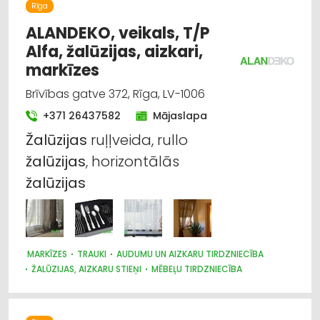
Rīga
ALANDEKO, veikals, T/P
Alfa, žalūzijas, aizkari,
markīzes
Brīvības gatve 372, Rīga, LV-1006
+371 26437582
Mājaslapa
Žalūzijas
ruļļveida, rullo
žalūzijas
, horizontālās
žalūzijas
MARKĪZES
TRAUKI
AUDUMU UN AIZKARU TIRDZNIECĪBA
ŽALŪZIJAS, AIZKARU STIEŅI
MĒBEĻU TIRDZNIECĪBA
DIZAINS UN INTERJERS; PRIEKŠMETI UN PAKALPOJUMI
APGAISMES TEHNIKAS TIRDZNIECĪBA
SUVENĪRI, DĀVANAS