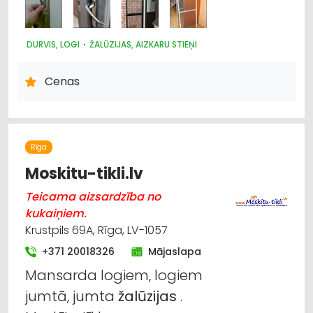
DURVIS, LOGI
ŽALŪZIJAS, AIZKARU STIEŅI
Cenas
Rīga
Moskitu-tikli.lv
Teicama aizsardzība no
kukaiņiem.
Krustpils 69A, Rīga, LV-1057
+371 20018326
Mājaslapa
Mansarda logiem, logiem
jumtā, jumta
žalūzijas
.