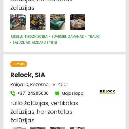
žalūzijas
MĒBEĻU TIRDZNIECĪBA
SUVENĪRI, DĀVANAS
TRAUKI
ŽALŪZIJAS, AIZKARU STIEŅI
AUDUMU UN AIZKARU TIRDZNIECĪBA
Rēzekne
Relock, SIA
Raiņa 10, Rēzekne, LV-4601
+371 24205000
Mājaslapa
rullo
žalūzijas
, vertikālas
žalūzijas
, horizontālas
žalūzijas