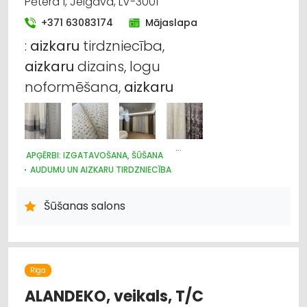
Pētera 1, Jelgava, LV-3001
Markīzes
+371 63083174
Mājaslapa
:
aizkaru
tirdzniecība,
Suvenīri, dāvanas
aizkaru
dizains, logu
Trauki
noformēšana,
aizkaru
Apgaismes tehnikas tirdzniecība
Celtniecības un remonta darbi
APĢĒRBI: IZGATAVOŠANA, ŠŪŠANA
AUDUMU UN AIZKARU TIRDZNIECĪBA
ŽALŪZIJAS, AIZKARU STIEŅI
TEKSTILIZSTRĀDĀJUMU RAŽOŠANA
APĢĒRBI: LABOŠANA
Šūšanas salons
Rīga
ALANDEKO, veikals, T/C