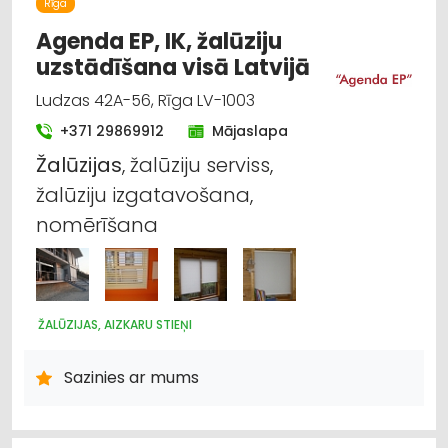
Rīga
Agenda EP, IK, žalūziju
uzstādīšana visā Latvijā
Ludzas 42A-56, Rīga LV-1003
+371 29869912
Mājaslapa
Žalūzijas
, žalūziju serviss,
žalūziju izgatavošana,
nomērīšana
ŽALŪZIJAS, AIZKARU STIEŅI
Sazinies ar mums