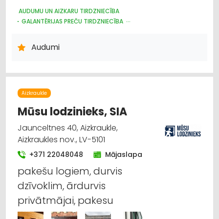
AUDUMU UN AIZKARU TIRDZNIECĪBA
GALANTĒRIJAS PREČU TIRDZNIECĪBA
GALANTĒRIJAS PREČU VAIRUMTIRDZNIECĪBA
ŠŪŠANAS PIEDERUMI, APĢĒRBU FURNITŪRA
Audumi
ŽALŪZIJAS, AIZKARU STIEŅI
Aizkraukle
Mūsu lodzinieks, SIA
Jaunceltnes 40, Aizkraukle,
Aizkraukles nov., LV-5101
+371 22048048
Mājaslapa
pakešu logiem, durvis
dzīvoklim, ārdurvis
privātmājai, pakesu