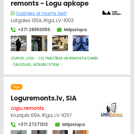
remonts - Logu apkope
Sazinies ar mums šeit!
Latgales 130A, Rīga, LV-1003
+371 28950055
Mājaslapa
DURVIS, LOGI
CELTNIECĪBAS UN REMONTA DARBI
ŽALŪZIJAS, AIZKARU STIEŅI
DIZAINS UN INTERJERS; PRIEKŠMETI UN PAKALPOJUMI
APDARES DARBI
MĒBEĻU FURNITŪRA
BŪVMATERIĀLU, BŪVKONSTRUKCIJU TIRDZNIECĪBA
Rīga
BŪVMATERIĀLU, BŪVKONSTRUKCIJU VAIRUMTIRDZNIECĪBA
APDARES MATERIĀLI: TIRDZNIECĪBA
ATSLĒGAS, SLĒDZENES
Loguremonts.lv, SIA
Logu remonts.
Krustpils 69A, Rīga, LV-1057
+371 27271313
Mājaslapa