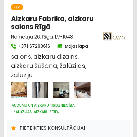
Rīga
Aizkaru Fabrika, aizkaru
salons Rīgā
Nometņu 26, Rīga, LV-1048
+371 67290616
Mājaslapa
salons,
aizkaru
dizains,
aizkaru
šūšana,
žalūzijas
,
žalūziju
AUDUMU UN AIZKARU TIRDZNIECĪBA
ŽALŪZIJAS, AIZKARU STIEŅI
DIZAINS UN INTERJERS; PRIEKŠMETI UN PAKALPOJUMI
PIETEIKTIES KONSULTĀCIJAI