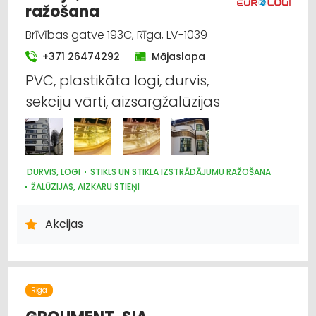
ražošana
MĒBEĻU RAŽOŠANA, MĒBEĻU SAGATAVES
Brīvības gatve 193C, Rīga, LV-1039
+371 26474292
Mājaslapa
PVC, plastikāta logi, durvis,
sekciju vārti, aizsargžalūzijas
DURVIS, LOGI
STIKLS UN STIKLA IZSTRĀDĀJUMU RAŽOŠANA
ŽALŪZIJAS, AIZKARU STIEŅI
DIZAINS UN INTERJERS; PRIEKŠMETI UN PAKALPOJUMI
ARHITEKTŪRA, PROJEKTĒŠANA
Akcijas
Rīga