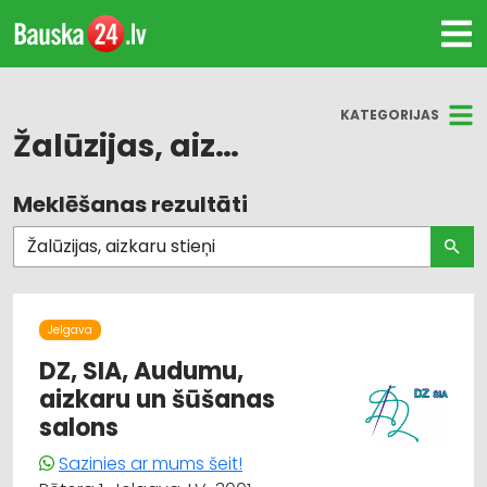
KATEGORIJAS
Žalūzijas, aizkaru stieņi
Meklēšanas rezultāti
Visas nozares
Žalūzijas, aizkaru stieņi
Dizains un interjers; priekšmeti un pakalpojumi
Jelgava
Audumu un aizkaru tirdzniecība
DZ, SIA, Audumu,
aizkaru un šūšanas
Durvis, logi
salons
Sazinies ar mums šeit!
Mēbeļu tirdzniecība