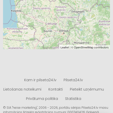
Leaflet
| ©
OpenStreetMap
contributors
Kam ir pilseta24.lv
Pilseta24.lv
Lietošanas noteikumi
Kontakti
Pieteikt uzņēmumu
Privātuma politika
Statistika
© SIA "heise marketing", 2006 - 2026, portālu sērijas Pilseta24.lv masu
informācijas līdzekļa reģistrācijas numurs: 000740426. Galvenā