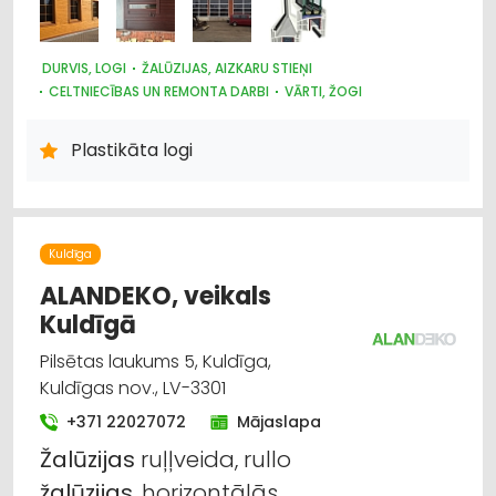
DURVIS, LOGI
ŽALŪZIJAS, AIZKARU STIEŅI
CELTNIECĪBAS UN REMONTA DARBI
VĀRTI, ŽOGI
Plastikāta logi
Kuldīga
ALANDEKO, veikals
Kuldīgā
Pilsētas laukums 5, Kuldīga,
Kuldīgas nov., LV-3301
+371 22027072
Mājaslapa
Žalūzijas
ruļļveida, rullo
žalūzijas
, horizontālās