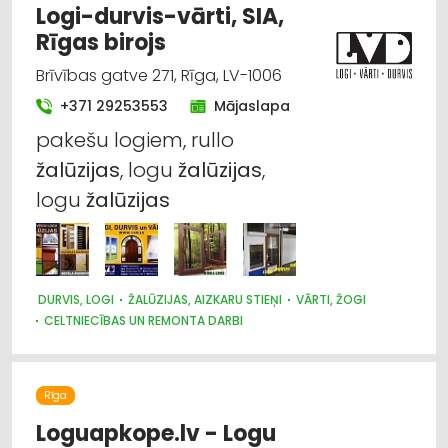
Logi-durvis-vārti, SIA,
Rīgas birojs
Brīvības gatve 271, Rīga, LV-1006
+371 29253553
Mājaslapa
pakešu logiem, rullo
žalūzijas
, logu
žalūzijas
,
logu
žalūzijas
DURVIS, LOGI
ŽALŪZIJAS, AIZKARU STIEŅI
VĀRTI, ŽOGI
CELTNIECĪBAS UN REMONTA DARBI
Rīga
Loguapkope.lv - Logu