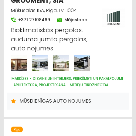
GROUMENT, SIA
Mūkusalas 15A, Rīga, LV-1004
+371 27108489
Mājaslapa
Bioklimatiskās pergolas,
auduma jumta pergolas,
auto nojumes
MARKĪZES
DIZAINS UN INTERJERS; PRIEKŠMETI UN PAKALPOJUMI
ARHITEKTŪRA, PROJEKTĒŠANA
MĒBEĻU TIRDZNIECĪBA
ŽALŪZIJAS, AIZKARU STIEŅI
DĀRZA TEHNIKA UN INVENTĀRS
BŪVMATERIĀLU, BŪVKONSTRUKCIJU TIRDZNIECĪBA
MŪSDIENĪGAS AUTO NOJUMES
Rīga