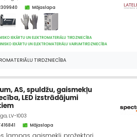
8309940
Mājaslapa
ISKO IEKĀRTU UN ELEKTROMATERIĀLU TIRDZNIECĪBA
NISKO IEKĀRTU UN ELEKTROMATERIĀLU VAIRUMTIRDZNIECĪBA
TEHNIKAS TIRDZNIECĪBA
APGAISMES TEHNIKAS VAIRUMTIRDZNIECĪBA
KĀS IERĪCES, KOMPONENTES
HIDRAULISKĀS UN PNEIMATISKĀS IERĪCES
ROMATERIĀLU TIRDZNIECĪBA
TU UN DARBARĪKU TIRDZNIECĪBA
INSTRUMENTU UN DARBARĪKU VAIRUMTIRDZ
NTĀŽA, ELEKTROINSTALĀCIJA
VĀJSTRĀVAS TĪKLI
INTERNETVEIKALI, E-KOM
BAS UN REMONTA DARBI
DIZAINS UN INTERJERS; PRIEKŠMETI UN PAKALPOJUMI
EHNIKAS TIRDZNIECĪBA
SAIMNIECĪBAS PREČU TIRDZNIECĪBA
um, AS, spuldžu, gaismekļu
iecība, LED izstrādājumi
tiem
īga, LV-1003
7416841
Mājaslapa
s, lampas, gaismekļi, prožektori,