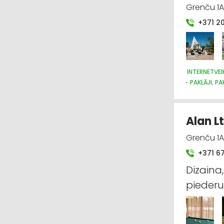
Grenču 1A
+371 2
INTERNETVEI
PAKLĀJI, PA
TEKSTILIZ
SUVENĪRI, 
Alan Lt
Grenču 1A
+371 6
Dizaina,
piederu