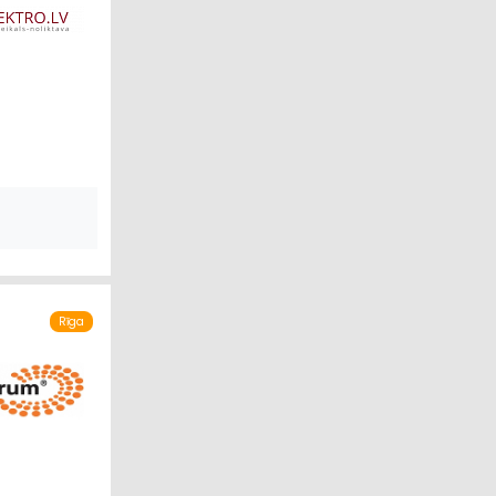
NIECĪBA
ERCIJA
Rīga