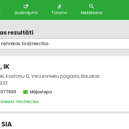
e
Sludinājumi
Tūrisms
Meklēšana
s rezultāti
, IK
i, Kastaņu 12, Vecumnieku pagasts, Bauskas
3933
9377600
Mājaslapa
EHNIKAS TIRDZNIECĪBA
, SIA