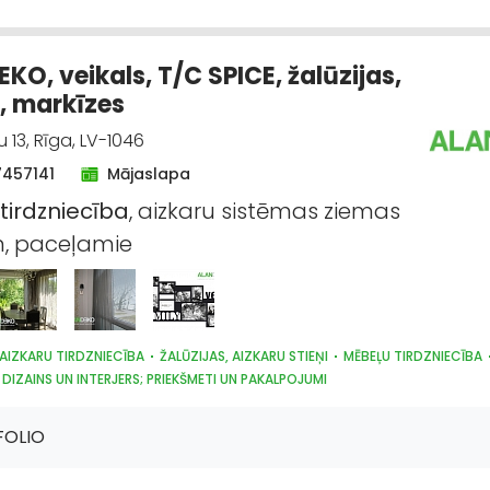
TEHNIKAS TIRDZNIECĪBA
SUVENĪRI, DĀVANAS
KO, veikals, T/C SPICE, žalūzijas,
i, markīzes
13, Rīga, LV-1046
7457141
Mājaslapa
tirdzniecība
, aizkaru sistēmas ziemas
m, paceļamie
AIZKARU TIRDZNIECĪBA
ŽALŪZIJAS, AIZKARU STIEŅI
MĒBEĻU TIRDZNIECĪBA
DIZAINS UN INTERJERS; PRIEKŠMETI UN PAKALPOJUMI
TEHNIKAS TIRDZNIECĪBA
SUVENĪRI, DĀVANAS
PAKLĀJI, PAKLĀJU SERVISS
FOLIO