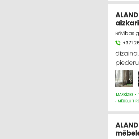
ALANDEK
aizkar
Brīvības 
+371 2
dizaina,
piederu
MARKĪZES
MĒBEĻU TIR
APGAISMES 
ALANDE
mēbele