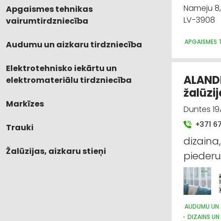
Nameju 8,
Apgaismes tehnikas
LV-3908
vairumtirdzniecība
APGAISMES T
Audumu un aizkaru tirdzniecība
Elektrotehnisko iekārtu un
ALANDE
elektromateriālu tirdzniecība
žalūzij
Markīzes
Duntes 19
+371 6
Trauki
dizaina,
Žalūzijas, aizkaru stieņi
piederu
AUDUMU UN 
DIZAINS UN