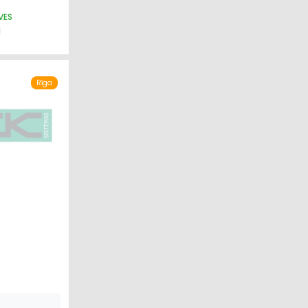
VES
I
Rīga