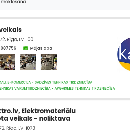
 meklēšana
veikals
2, Rīga, LV-1001
2087756
Mājaslapa
KALI, E-KOMERCIJA
SADZĪVES TEHNIKAS TIRDZNIECĪBA
EHNIKAS VAIRUMTIRDZNIECĪBA
APGAISMES TEHNIKAS TIRDZNIECĪBA
 TEHNIKAS VAIRUMTIRDZNIECĪBA
DIZAINS UN INTERJERS; PRIEKŠMETI UN PAK
ktro.lv, Elektromateriālu
eta veikals - noliktava
B, Rīga, LV-1073