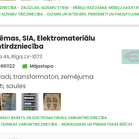
ZNIECĪBA
ŽALŪZIJAS, AIZKARU STIEŅI
MĒBEĻU RAŽOŠANA, MĒBEĻU SAGATA
 AIZKARU TIRDZNIECĪBA
DIZAINS UN INTERJERS; PRIEKŠMETI UN PAKALPOJUM
TRAUKI
APGAISMES TEHNIKAS TIRDZNIECĪBA
SUVENĪRI, DĀVANAS
tēmas, SIA, Elektromateriālu
tirdzniecība
 4A, Rīga, LV-1073
5661122
Mājaslapa
 vadi, transformatori, zemējuma
i, saules
NISKO IEKĀRTU UN ELEKTROMATERIĀLU VAIRUMTIRDZNIECĪBA
 TEHNIKAS VAIRUMTIRDZNIECĪBA
HIDRAULISKĀS UN PNEIMATISKĀS IERĪCES
NISKO IEKĀRTU UN ELEKTROMATERIĀLU TIRDZNIECĪBA
TEHNIKAS TIRDZNIECĪBA