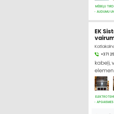
MĒBEĻU TIRD
AUDUMU UN
MARKĪZES
EK Sis
vairum
Katlakalna
+371 2
kabeļi,
element
ELEKTROTEH
APGAISMES
ELEKTROTEH
APGAISMES 