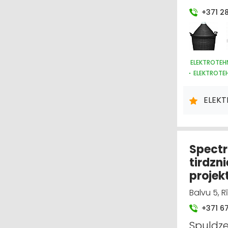
+371 2
ELEKTROTEHN
ELEKTROTEH
APGAISMES 
ELEKTRONIS
ELEKT
INSTRUMEN
ELEKTROMO
CELTNIECĪ
SADZĪVES T
Spectr
tirdzn
projek
Balvu 5, R
+371 6
Spuldze