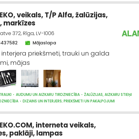
O, veikals, T/P Alfa, žalūzijas,
i, markīzes
gatve 372, Rīga, LV-1006
6437582
Mājaslapa
 interjera priekšmeti, trauki un galda
mi, mājas
TRAUKI
AUDUMU UN AIZKARU TIRDZNIECĪBA
ŽALŪZIJAS, AIZKARU STIEŅI
DZNIECĪBA
DIZAINS UN INTERJERS; PRIEKŠMETI UN PAKALPOJUMI
TEHNIKAS TIRDZNIECĪBA
SUVENĪRI, DĀVANAS
KO.COM, interneta veikals,
s, paklāji, lampas