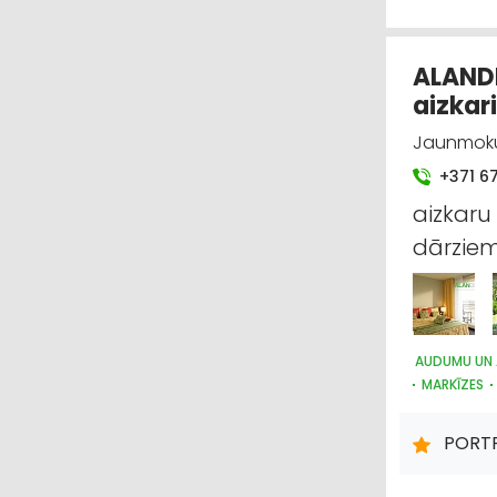
APGAISMES 
ALANDE
aizkar
Jaunmoku 
+371 6
aizkaru
dārzie
AUDUMU UN 
MARKĪZES
APGAISMES 
PORT