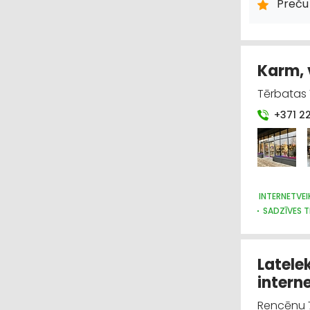
Preču
Karm, 
Tērbatas 7
+371 2
INTERNETVEI
SADZĪVES T
APGAISMES
Latele
intern
Rencēnu 7