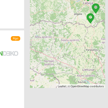
Rīga
Leaflet
| ©
OpenStreetMap
contributors