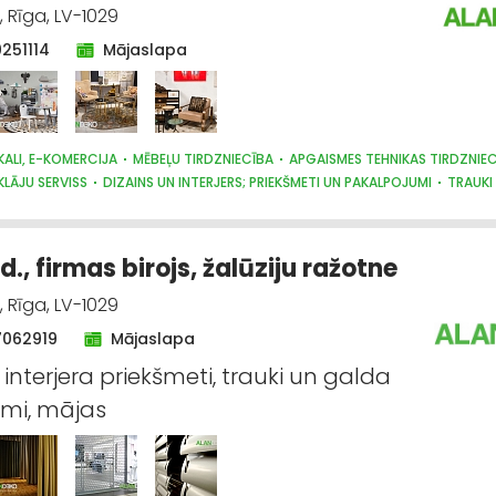
, Rīga, LV-1029
0251114
Mājaslapa
KALI, E-KOMERCIJA
MĒBEĻU TIRDZNIECĪBA
APGAISMES TEHNIKAS TIRDZNIE
KLĀJU SERVISS
DIZAINS UN INTERJERS; PRIEKŠMETI UN PAKALPOJUMI
TRAUKI
STRĀDĀJUMU TIRDZNIECĪBA
GULTAS VEĻA UN PIEDERUMI
PULKSTEŅU TIRDZN
DĀVANAS
d., firmas birojs, žalūziju ražotne
, Rīga, LV-1029
7062919
Mājaslapa
 interjera priekšmeti, trauki un galda
mi, mājas