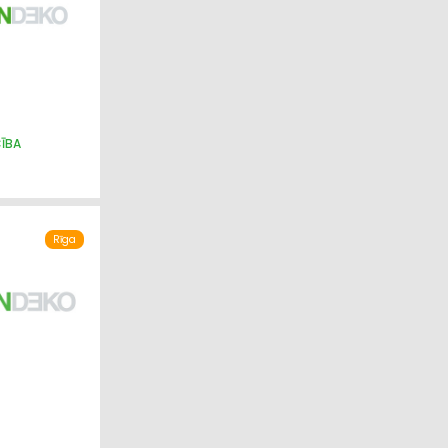
CĪBA
IECĪBA
Rīga