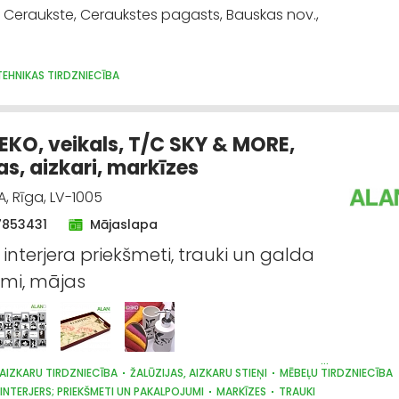
 Ceraukste, Ceraukstes pagasts, Bauskas nov.,
EHNIKAS TIRDZNIECĪBA
KO, veikals, T/C SKY & MORE,
as, aizkari, markīzes
A, Rīga, LV-1005
7853431
Mājaslapa
 interjera priekšmeti, trauki un galda
mi, mājas
AIZKARU TIRDZNIECĪBA
ŽALŪZIJAS, AIZKARU STIEŅI
MĒBEĻU TIRDZNIECĪBA
 INTERJERS; PRIEKŠMETI UN PAKALPOJUMI
MARKĪZES
TRAUKI