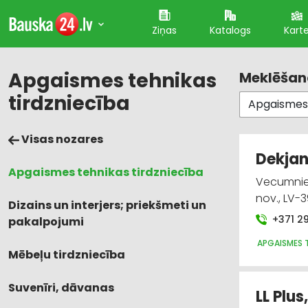
Ziņas
Katalogs
Kart
Apgaismes tehnikas
Meklēšana
tirdzniecība
Visas nozares
Dekjan
Apgaismes tehnikas tirdzniecība
Vecumniek
nov., LV-
Dizains un interjers; priekšmeti un
+371 2
pakalpojumi
APGAISMES T
Mēbeļu tirdzniecība
Suvenīri, dāvanas
LL Plus