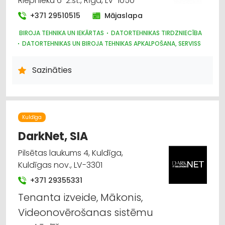
Riepnieku 6-2.st., Rīga, LV-1050
+371 29510515
Mājaslapa
BIROJA TEHNIKA UN IEKĀRTAS
DATORTEHNIKAS TIRDZNIECĪBA
DATORTEHNIKAS UN BIROJA TEHNIKAS APKALPOŠANA, SERVISS
INTERNETVEIKALI, E-KOMERCIJA
Sazināties
Kuldīga
DarkNet, SIA
Pilsētas laukums 4, Kuldīga,
Kuldīgas nov., LV-3301
+371 29355331
Tenanta izveide, Mākonis,
Videonovērošanas sistēmu