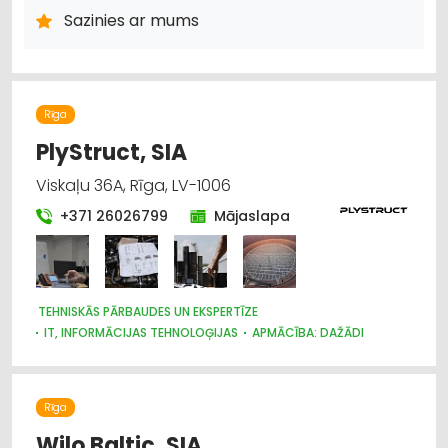
Sazinies ar mums
Rīga
PlyStruct, SIA
Viskaļu 36A, Rīga, LV-1006
+371 26026799
Mājaslapa
TEHNISKĀS PĀRBAUDES UN EKSPERTĪZE
IT, INFORMĀCIJAS TEHNOLOĢIJAS
APMĀCĪBA: DAŽĀDI
DARBA AIZSARDZĪBAS KONSULTĀCIJAS, DARBA DROŠĪBA
DARBĀ IEKĀRTOŠANA, NODARBINĀTĪBA
KONTROLES DIENESTI
SERTIFIKĀCIJA UN STANDARTIZĀCIJA
Rīga
Wilo Baltic, SIA