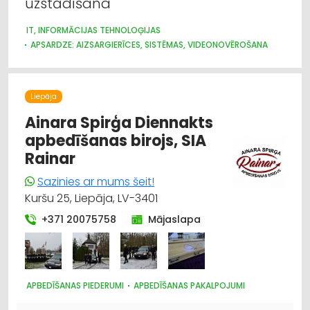
uzstādīšana
IT, INFORMĀCIJAS TEHNOLOĢIJAS
APSARDZE: AIZSARGIERĪCES, SISTĒMAS, VIDEONOVĒROŠANA
APGAISMES TEHNIKAS TIRDZNIECĪBA
ELEKTROMONTĀŽA, ELEKTROINSTALĀCIJA
ELEKTROTEHNISKO IEKĀRTU UN ELEKTROMATERIĀLU
Liepāja
TIRDZNIECĪBA
ELEKTRONISKĀS IERĪCES, KOMPONENTES
APSARDZE: DIENESTI
Ainara Spirģa Diennakts
VĀJSTRĀVAS TĪKLI
BIROJA TEHNIKA UN IEKĀRTAS
apbedīšanas birojs, SIA
Rainar
Sazinies ar mums šeit!
Kuršu 25, Liepāja, LV-3401
+371 20075758
Mājaslapa
APBEDĪŠANAS PIEDERUMI
APBEDĪŠANAS PAKALPOJUMI