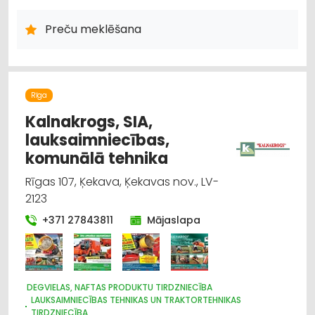
HIDRAULISKĀS UN PNEIMATISKĀS IERĪCES
ELEKTROTEHNISKO IEKĀRTU UN ELEKTROMATERIĀLU
Preču meklēšana
TIRDZNIECĪBA
APGAISMES TEHNIKAS TIRDZNIECĪBA
Rīga
Kalnakrogs, SIA,
lauksaimniecības,
komunālā tehnika
Rīgas 107, Ķekava, Ķekavas nov., LV-
2123
+371 27843811
Mājaslapa
DEGVIELAS, NAFTAS PRODUKTU TIRDZNIECĪBA
LAUKSAIMNIECĪBAS TEHNIKAS UN TRAKTORTEHNIKAS
TIRDZNIECĪBA