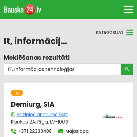
KATEGORIJAS
It, informācijas tehnoloģijas
Meklēšanas rezultāti
Visas nozares
Biroja tehnika un iekārtas
Apgaismes tehnikas tirdzniecība
Rīga
Datortehnikas tirdzniecība
Demiurg, SIA
Sazinies ar mums šeit!
Datortehnikas un biroja tehnikas apkalpošana,
Rankas 2A, Rīga, LV-1005
serviss
+371 22330488
Mājaslapa