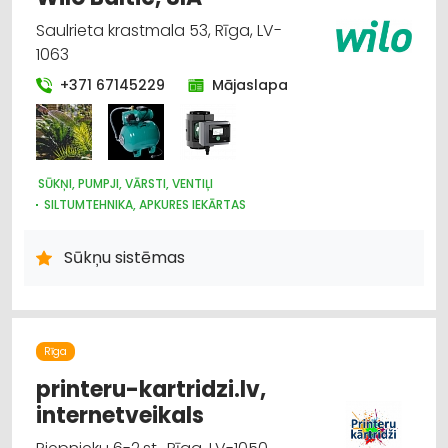
Saulrieta krastmala 53, Rīga, LV-
1063
+371 67145229
Mājaslapa
SŪKŅI, PUMPJI, VĀRSTI, VENTIĻI
SILTUMTEHNIKA, APKURES IEKĀRTAS
ŪDENSAPGĀDE UN KANALIZĀCIJA
SILTUMAPGĀDE UN SILTUMTĪKLI
Sūkņu sistēmas
Rīga
printeru-kartridzi.lv,
internetveikals