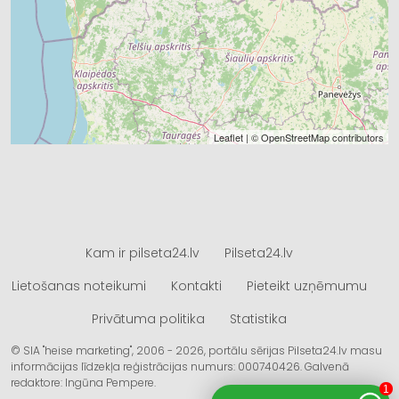
Leaflet
| ©
OpenStreetMap
contributors
Kam ir pilseta24.lv
Pilseta24.lv
Lietošanas noteikumi
Kontakti
Pieteikt uzņēmumu
Privātuma politika
Statistika
© SIA "heise marketing", 2006 - 2026, portālu sērijas Pilseta24.lv masu
informācijas līdzekļa reģistrācijas numurs: 000740426. Galvenā
redaktore: Ingūna Pempere.
1