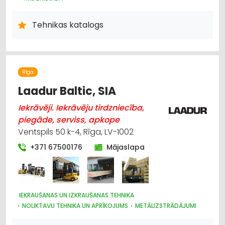
IEKRAUŠANAS UN IZKRAUŠANAS TEHNIKA
LAUKSAIMNIECĪBAS TEHNIKAS UN TRAKTORTEHNIKAS NOMA
Tehnikas katalogs
LAUKSAIMNIECĪBAS TEHNIKAS UN TRAKTORTEHNIKAS REZERVES
DAĻAS
MOTORU EĻĻAS, SMĒRVIELAS
MEŽKOPĪBAS UN MEŽIZSTRĀDES TEHNIKA
AUTO ĶĪMIJA, AUTO KRĀSAS
Rīga
LABIEKĀRTOŠANA, APZAĻUMOŠANA
UZKOPŠANAS SERVISS
Laadur Baltic, SIA
DĀRZA TEHNIKA UN INVENTĀRS
LAUKSAIMNIECĪBAS TEHNIKAS UN TRAKTORTEHNIKAS
Iekrāvēji. Iekrāvēju tirdzniecība,
LABOŠANA, REMONTS
piegāde, serviss, apkope
Ventspils 50 k-4, Rīga, LV-1002
+371 67500176
Mājaslapa
IEKRAUŠANAS UN IZKRAUŠANAS TEHNIKA
NOLIKTAVU TEHNIKA UN APRĪKOJUMS
METĀLIZSTRĀDĀJUMI
CELTNIECĪBAS TEHNIKA UN IEKĀRTAS; TIRDZNIECĪBA, SERVISS