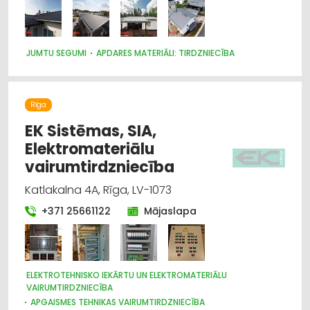
Elektrotehnisko iekārtu un elektromateriālu
tirdzniecība
IT, Informācijas tehnoloģijas
JUMTU SEGUMI
APDARES MATERIĀLI: TIRDZNIECĪBA
Iekraušanas un izkraušanas tehnika
Rīga
Apbedīšanas pakalpojumi
EK Sistēmas, SIA,
Elektromateriālu
Apbedīšanas piederumi
vairumtirdzniecība
Apdares materiāli: tirdzniecība
Katlakalna 4A, Rīga, LV-1073
+371 25661122
Mājaslapa
ELEKTROTEHNISKO IEKĀRTU UN ELEKTROMATERIĀLU
VAIRUMTIRDZNIECĪBA
APGAISMES TEHNIKAS VAIRUMTIRDZNIECĪBA