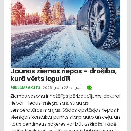
Izglītība
Veselība
Dažādi
Reklāmraksts
Profesionāļu padomi
Jaunas ziemas riepas – drošība,
kurā vērts ieguldīt
REKLĀMRAKSTS
2025. gada 28. augusts
Ziemas sezona ir nežēlīgs pārbaudījums jebkurai
riepai – ledus, sniegs, sals, straujas
temperatūras maiņas. Šādos apstākļos riepas ir
vienīgais kontakta punkts starp auto un ceļu, un
katrs centimetrs saķeres var būt izšķirošs. Tādēļ,