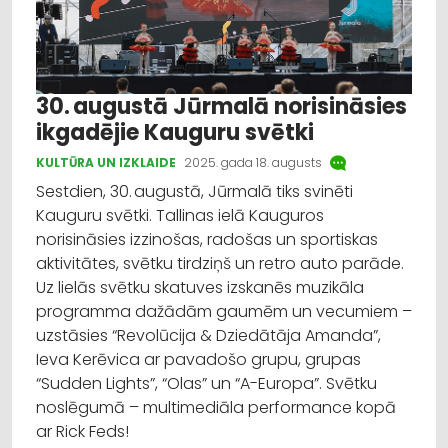
30. augustā Jūrmalā norisināsies
ikgadējie Kauguru svētki
KULTŪRA UN IZKLAIDE
2025. gada 18. augusts
Sestdien, 30. augustā, Jūrmalā tiks svinēti
Kauguru svētki. Tallinas ielā Kauguros
norisināsies izzinošas, radošas un sportiskas
aktivitātes, svētku tirdziņš un retro auto parāde.
Uz lielās svētku skatuves izskanēs muzikāla
programma dažādām gaumēm un vecumiem –
uzstāsies “Revolūcija & Dziedātāja Amanda”,
Ieva Kerēvica ar pavadošo grupu, grupas
“Sudden Lights”, “Olas” un “A-Europa”. Svētku
noslēgumā – multimediāla performance kopā
ar Rick Feds!