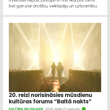
izvēloties riepas, jautājums nav tikai par cenu –
bet gan par drošību, veiktspēju un uzticamību.
20. reizi norisināsies mūsdienu
kultūras forums “Baltā nakts”
KULTŪRA UN IZKLAIDE
2025. gada 27. augusts