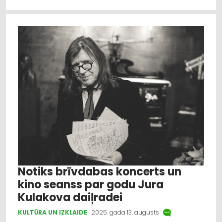
Notiks brīvdabas koncerts un
kino seanss par godu Jura
Kulakova daiļradei
KULTŪRA UN IZKLAIDE
2025. gada 13. augusts