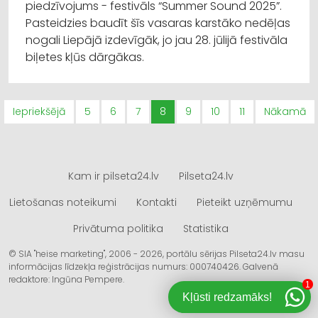
piedzīvojums - festivāls “Summer Sound 2025”.
Pasteidzies baudīt šīs vasaras karstāko nedēļas
nogali Liepājā izdevīgāk, jo jau 28. jūlijā festivāla
biļetes kļūs dārgākas.
Iepriekšējā
5
6
7
8
9
10
11
Nākamā
Kam ir pilseta24.lv
Pilseta24.lv
Lietošanas noteikumi
Kontakti
Pieteikt uzņēmumu
Privātuma politika
Statistika
© SIA "heise marketing", 2006 - 2026, portālu sērijas Pilseta24.lv masu
informācijas līdzekļa reģistrācijas numurs: 000740426. Galvenā
redaktore: Ingūna Pempere.
1
Kļūsti redzamāks!