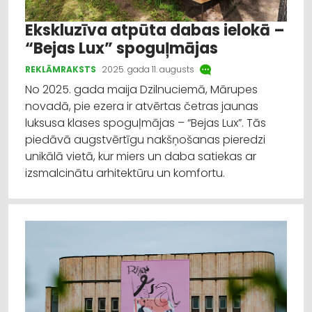
Ekskluzīva atpūta dabas ielokā –
“Bejas Lux” spoguļmājas
REKLĀMRAKSTS
2025. gada 11. augusts
No 2025. gada maija Dzilnuciemā, Mārupes
novadā, pie ezera ir atvērtas četras jaunas
luksusa klases spoguļmājas – “Bejas Lux”. Tās
piedāvā augstvērtīgu nakšņošanas pieredzi
unikālā vietā, kur miers un daba satiekas ar
izsmalcinātu arhitektūru un komfortu.