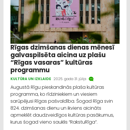
Rīgas dzimšanas dienas mēnesī
galvaspilsēta aicina uz plašu
“Rīgas vasaras” kultūras
programmu
KULTŪRA UN IZKLAIDE
2025. gada 31. jūlijs
Augustā Rīgu pieskandinās plaša kultūras
programma, ko rīdziniekiem un viesiem
sarūpējusi Rīgas pašvaldība. Šogad Rīga svin
824. dzimšanas dienu un ikviens aicināts
apmeklēt daudzveidīgos kultūras pasākumus,
kurus šogad vieno sauklis “RakstuRīga”.