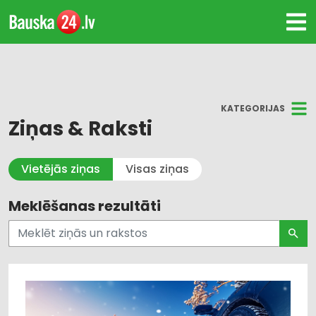
KATEGORIJAS
Ziņas & Raksti
Visi
Vietējās ziņas
Visas ziņas
Kultūra un Izklaide
Meklēšanas rezultāti
Dzīvesstils
Pašvaldības un valsts pārvalde
Uzņēmējdarbība